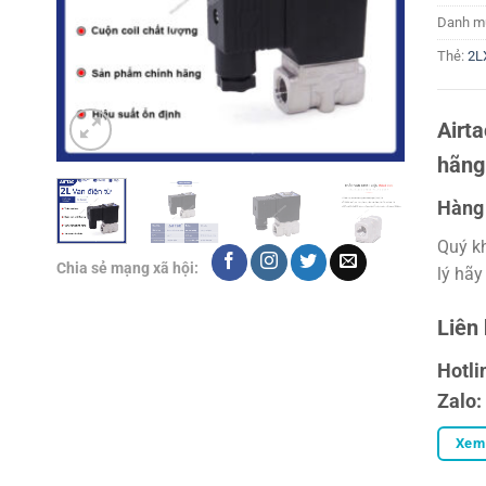
Danh m
Thẻ:
2L
Airt
hãng
Hàng 
Quý k
Chia sẻ mạng xã hội:
lý hãy
Liên
Hotli
Zalo:
Xem 