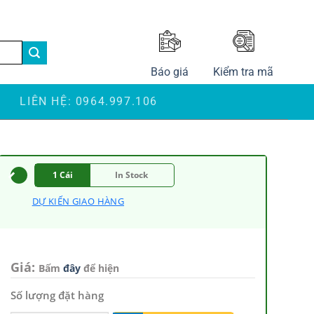
LANGUAGE
Báo giá
Kiểm tra mã
S
LIÊN HỆ: 0964.997.106
1 Cái
In Stock
DỰ KIẾN GIAO HÀNG
Giá:
Bấm
đây
để hiện
Số lượng đặt hàng