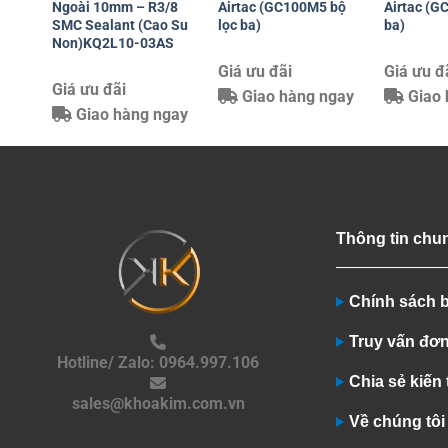
Ngoài 10mm – R3/8
Airtac (GC100M5 bộ
Airtac (G
SMC Sealant (Cao Su
lọc ba)
ba)
Non)KQ2L10-03AS
Giá ưu đãi
Giá ưu đ
Giá ưu đãi
Giao hàng ngay
Giao 
Giao hàng ngay
Thông tin chu
Chính sách 
Truy vấn đơ
Hotline/ Zalo: 0964.997.106
Chia sẻ kiến
sales@khoakim.com.vn
Về chúng tôi