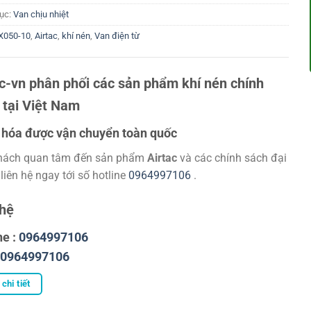
ục:
Van chịu nhiệt
X050-10
,
Airtac
,
khí nén
,
Van điện từ
ac-vn phân phối các sản phẩm khí nén chính
 tại Việt Nam
hóa được vận chuyển toàn quốc
hách quan tâm đến sản phẩm
Airtac
và các chính sách đại
 liên hệ ngay tới số hotline
0964997106
.
 hệ
ne :
0964997106
0964997106
chi tiết