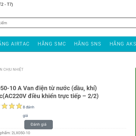
T2 - T7)
ÃNG AIRTAC
HÃNG SMC
HÃNG SNS
HÃNG AK
N CHỊU NHIỆT
50-10 A Van điện từ nước (dầu, khí)
c(AC220V điều khiển trực tiếp – 2/2)
8 đánh
giá
Đánh giá
 phẩm:
2LX050-10