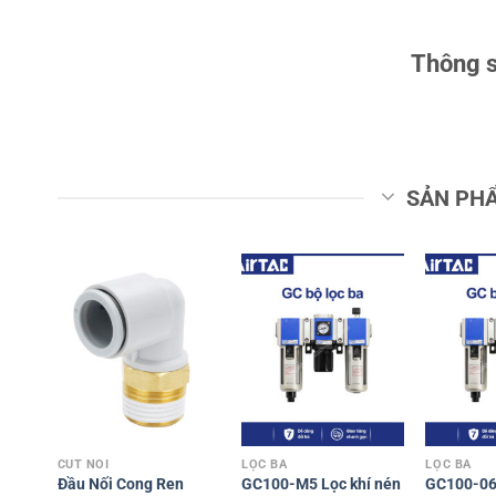
Thông s
SẢN PH
CÚT NỐI
LỌC BA
LỌC BA
Đầu Nối Cong Ren
GC100-M5 Lọc khí nén
GC100-06 