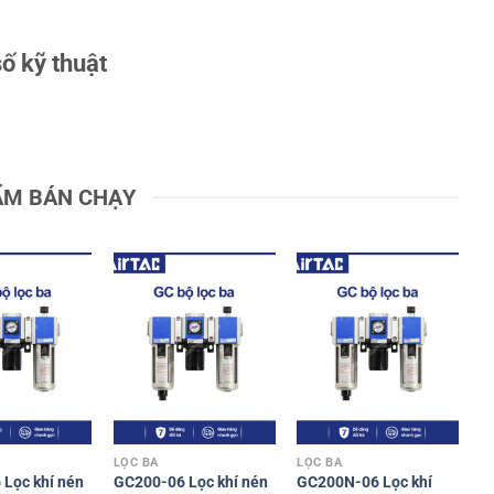
ố kỹ thuật
ẨM BÁN CHẠY
LỌC BA
LỌC BA
Lọc khí nén
GC200-06 Lọc khí nén
GC200N-06 Lọc khí