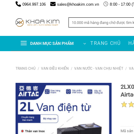
Chuyển
0964.997.106
sales@khoakim.com.vn
8:00 - 17:00 (
đến
nội
Tìm
dung
kiếm:
TRANG CHỦ
H
DANH MỤC SẢN PHẨM
TRANG CHỦ
/
VAN ĐIỀU KHIỂN
/
VAN NƯỚC - VAN CHỊU NHIỆT
/
VA
2LX0
Airta
Mã sản