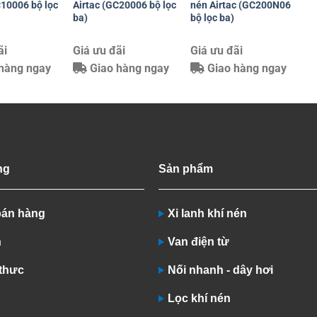
C10006 bộ lọc
Airtac (GC20006 bộ lọc
nén Airtac (GC200N06
ba)
bộ lọc ba)
ãi
Giá ưu đãi
Giá ưu đãi
hàng ngay
Giao hàng ngay
Giao hàng ngay
ng
Sản phẩm
bán hàng
Xi lanh khí nén
n
Van điện từ
 thưc
Nối nhanh - dây hơi
Lọc khí nén