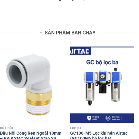
SẢN PHẨM BÁN CHẠY
CÚT NỐI
LỌC BA
Đầu Nối Cong Ren Ngoài 10mm
GC100-M5 Lọc khí nén Airtac
– R3/8 SMC Sealant (Cao Su
(GC100M5 bộ lọc ba)