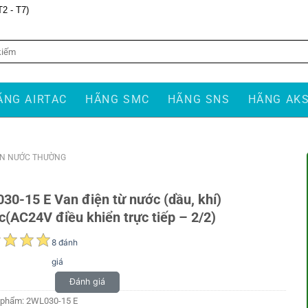
T2 - T7)
ÃNG AIRTAC
HÃNG SMC
HÃNG SNS
HÃNG AK
N NƯỚC THƯỜNG
30-15 E Van điện từ nước (dầu, khí)
c(AC24V điều khiển trực tiếp – 2/2)
8 đánh
giá
Đánh giá
 phẩm:
2WL030-15 E