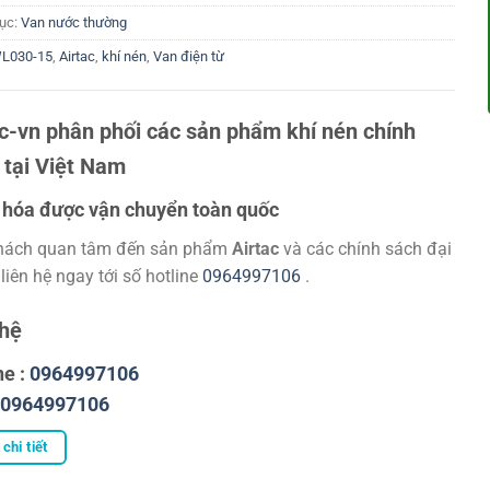
ục:
Van nước thường
L030-15
,
Airtac
,
khí nén
,
Van điện từ
ac-vn phân phối các sản phẩm khí nén chính
 tại Việt Nam
hóa được vận chuyển toàn quốc
hách quan tâm đến sản phẩm
Airtac
và các chính sách đại
 liên hệ ngay tới số hotline
0964997106
.
 hệ
ne :
0964997106
0964997106
chi tiết