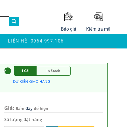
LANGUAGE
Báo giá
Kiểm tra mã
S
LIÊN HỆ: 0964.997.106
1 Cái
In Stock
DỰ KIẾN GIAO HÀNG
Giá:
Bấm
đây
để hiện
Số lượng đặt hàng