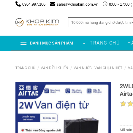
Chuyển
0964.997.106
sales@khoakim.com.vn
8:00 - 17:00 (
đến
nội
Tìm
dung
kiếm:
TRANG CHỦ
H
DANH MỤC SẢN PHẨM
TRANG CHỦ
/
VAN ĐIỀU KHIỂN
/
VAN NƯỚC - VAN CHỊU NHIỆT
/
VA
2WL0
Airta
Mã sản