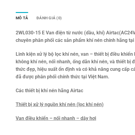
MÔ TẢ
ĐÁNH GIÁ (0)
2WL030-15 E Van điện từ nước (dầu, khí) Airtac(AC24V 
chuyên phân phối các sản phẩm khí nén chính hãng tại
Linh kiện xử lý bộ lọc khí nén, van – thiết bị điều khiển 
không khí nén, nối nhanh, ống dẫn khí nén, và thiết bị
thức đẹp, hiệu suất ổn định và có khả năng cung cấp c
đã được phân phối chính thức tại Việt Nam.
Các thiết bị khí nén hãng Airtac
Thiết bị xử lý nguồn khí nén (lọc khí nén)
Van điều khiển – nối nhanh – dây hơi