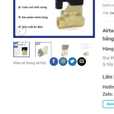
Danh m
Thẻ:
2W
Airt
hãng
Hàng 
Quý k
Chia sẻ mạng xã hội:
lý hãy
Liên
Hotli
Zalo:
Xem 