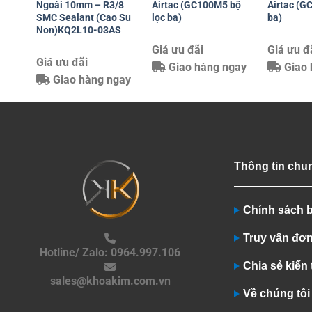
Ngoài 10mm – R3/8
Airtac (GC100M5 bộ
Airtac (G
SMC Sealant (Cao Su
lọc ba)
ba)
Non)KQ2L10-03AS
Giá ưu đãi
Giá ưu đ
Giá ưu đãi
Giao hàng ngay
Giao 
Giao hàng ngay
Thông tin chu
Chính sách 
Truy vấn đơ
Hotline/ Zalo: 0964.997.106
Chia sẻ kiến
sales@khoakim.com.vn
Về chúng tôi