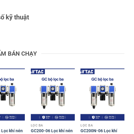
ố kỹ thuật
ẨM BÁN CHẠY
LỌC BA
LỌC BA
Lọc khí nén
GC200-06 Lọc khí nén
GC200N-06 Lọc khí