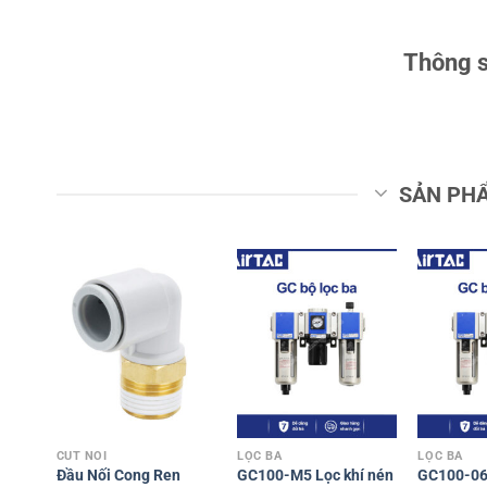
Thông s
SẢN PH
CÚT NỐI
LỌC BA
LỌC BA
Đầu Nối Cong Ren
GC100-M5 Lọc khí nén
GC100-06 