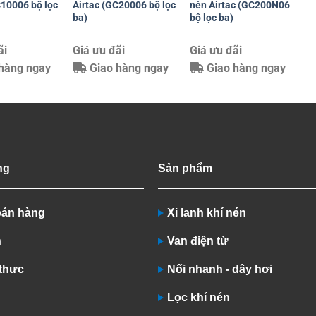
C10006 bộ lọc
Airtac (GC20006 bộ lọc
nén Airtac (GC200N06
ba)
bộ lọc ba)
ãi
Giá ưu đãi
Giá ưu đãi
hàng ngay
Giao hàng ngay
Giao hàng ngay
ng
Sản phẩm
bán hàng
Xi lanh khí nén
n
Van điện từ
 thưc
Nối nhanh - dây hơi
Lọc khí nén