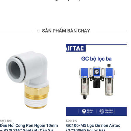
SẢN PHẨM BÁN CHẠY
CÚT NỐI
LỌC BA
Đầu Nối Cong Ren Ngoài 10mm
GC100-M5 Lọc khí nén Airtac
– R3/8 SMC Sealant (Cao Su
(GC100M5 bộ lọc ba)