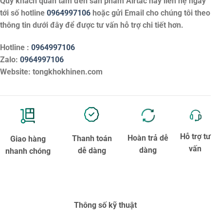
Quý khách quan tâm đến sản phẩm
Airtac
hãy liên hệ ngay
tới số hotline
0964997106
hoặc gửi Email cho chúng tôi theo
thông tin dưới đây để được tư vấn hỗ trợ chi tiết hơn.
Hotline :
0964997106
Zalo:
0964997106
Website: tongkhokhinen.com
Hỗ trợ tư
Hoàn trả dễ
Thanh toán
Giao hàng
vấn
dàng
dễ dàng
nhanh chóng
Thông số kỹ thuật