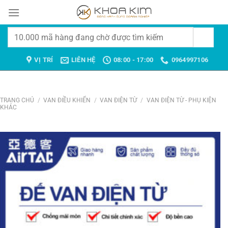
Chuyển
đến
nội
Tìm
dung
kiếm:
VỊ TRÍ
LIÊN HỆ
08:00 - 17:00
0964997106
TRANG CHỦ
/
VAN ĐIỀU KHIỂN
/
VAN ĐIỆN TỪ
/
VAN ĐIỆN TỪ - PHỤ KIỆN
KHÁC