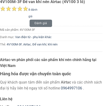
4V100M-3F Đế van khí nén Airtac (4V100 3 lỗ)
8 đánh
giá
Đánh giá
Mã sản phẩm:
4V100M-3F
Danh mục:
Van điện từ - phụ kiện khác
Thẻ:
4V100M-3F
,
Airtac
,
Đế van khí
,
khí nén
Airtac-vn phân phối các sản phẩm khí nén chính hãng tại
Việt Nam
Hàng hóa được vận chuyển toàn quốc
Quý khách quan tâm đến sản phẩm
Airtac
và các chính sách
đại lý hãy liên hệ ngay tới số hotline
0964997106
.
Liên hệ