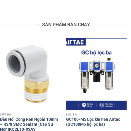
SẢN PHẨM BÁN CHẠY
CÚT NỐI
LỌC BA
Đầu Nối Cong Ren Ngoài 10mm
GC100-M5 Lọc khí nén Airtac
– R3/8 SMC Sealant (Cao Su
(GC100M5 bộ lọc ba)
Non)KQ2L10-03AS