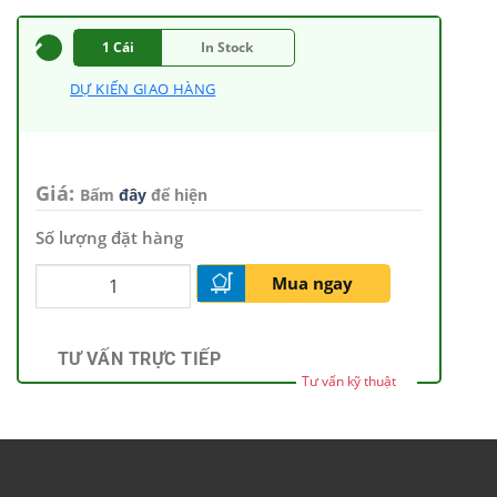
1 Cái
In Stock
DỰ KIẾN GIAO HÀNG
Giá:
Bấm
đây
để hiện
Số lượng đặt hàng
Mua ngay
TƯ VẤN TRỰC TIẾP
Tư vấn kỹ thuật