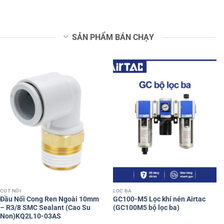
SẢN PHẨM BÁN CHẠY
CÚT NỐI
LỌC BA
Đầu Nối Cong Ren Ngoài 10mm
GC100-M5 Lọc khí nén Airtac
– R3/8 SMC Sealant (Cao Su
(GC100M5 bộ lọc ba)
Non)KQ2L10-03AS