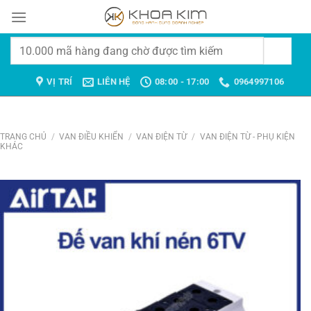
Chuyển
đến
nội
Tìm
dung
kiếm:
VỊ TRÍ
LIÊN HỆ
08:00 - 17:00
0964997106
TRANG CHỦ
/
VAN ĐIỀU KHIỂN
/
VAN ĐIỆN TỪ
/
VAN ĐIỆN TỪ - PHỤ KIỆN
KHÁC