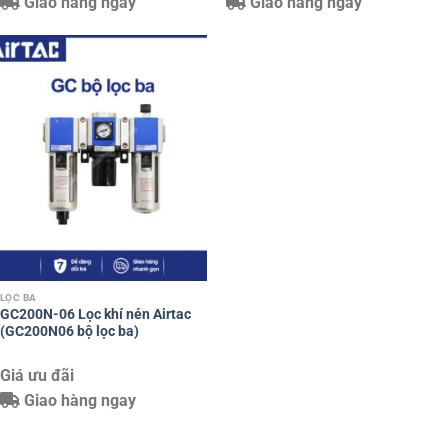
Giao hàng ngay
Giao hàng ngay
LỌC BA
GC200N-06 Lọc khí nén Airtac
(GC200N06 bộ lọc ba)
Giá ưu đãi
Giao hàng ngay