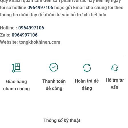
Quý khách quan tâm đến sản phẩm
Airtac
hãy liên hệ ngay
tới số hotline
0964997106
hoặc gửi Email cho chúng tôi theo
thông tin dưới đây để được tư vấn hỗ trợ chi tiết hơn.
Hotline :
0964997106
Zalo:
0964997106
Website: tongkhokhinen.com
Hỗ trợ tư
Hoàn trả dễ
Thanh toán
Giao hàng
vấn
dàng
dễ dàng
nhanh chóng
Thông số kỹ thuật