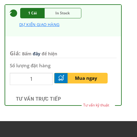
1 Cái
In Stock
DỰ KIẾN GIAO HÀNG
Giá:
Bấm
đây
để hiện
Số lượng đặt hàng
Mua ngay
TƯ VẤN TRỰC TIẾP
Tư vấn kỹ thuật