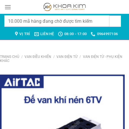
Chuyển
đến
nội
Tìm
dung
kiếm:
VỊ TRÍ
LIÊN HỆ
08:00 - 17:00
0964997106
TRANG CHỦ
/
VAN ĐIỀU KHIỂN
/
VAN ĐIỆN TỪ
/
VAN ĐIỆN TỪ - PHỤ KIỆN
KHÁC