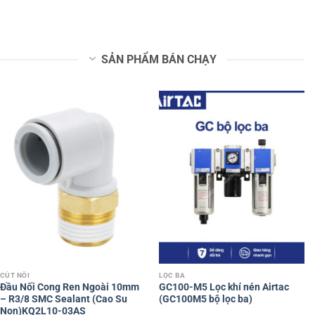
SẢN PHẨM BÁN CHẠY
CÚT NỐI
LỌC BA
Đầu Nối Cong Ren Ngoài 10mm
GC100-M5 Lọc khí nén Airtac
– R3/8 SMC Sealant (Cao Su
(GC100M5 bộ lọc ba)
Non)KQ2L10-03AS