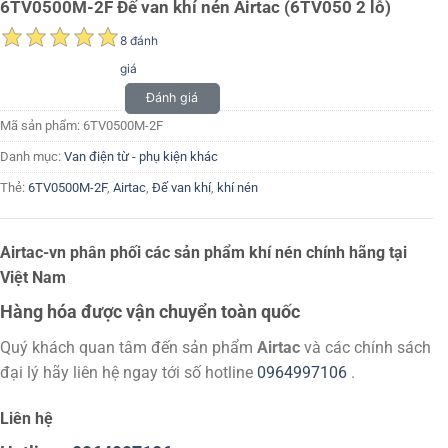
6TV0500M-2F Đế van khí nén Airtac (6TV050 2 lỗ)
8 đánh
giá
Đánh giá
Mã sản phẩm:
6TV0500M-2F
Danh mục:
Van điện từ - phụ kiện khác
Thẻ:
6TV0500M-2F
,
Airtac
,
Đế van khí
,
khí nén
Airtac-vn phân phối các sản phẩm khí nén chính hãng tại
Việt Nam
Hàng hóa được vận chuyển toàn quốc
Quý khách quan tâm đến sản phẩm
Airtac
và các chính sách
đại lý hãy liên hệ ngay tới số hotline
0964997106
.
Liên hệ