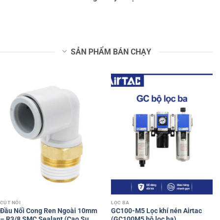
SẢN PHẨM BÁN CHẠY
CÚT NỐI
LỌC BA
Đầu Nối Cong Ren Ngoài 10mm
GC100-M5 Lọc khí nén Airtac
– R3/8 SMC Sealant (Cao Su
(GC100M5 bộ lọc ba)