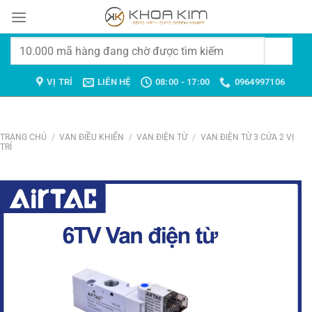
Chuyển
đến
nội
Tìm
dung
kiếm:
VỊ TRÍ
LIÊN HỆ
08:00 - 17:00
0964997106
TRANG CHỦ
/
VAN ĐIỀU KHIỂN
/
VAN ĐIỆN TỪ
/
VAN ĐIỆN TỪ 3 CỬA 2 VỊ
TRÍ