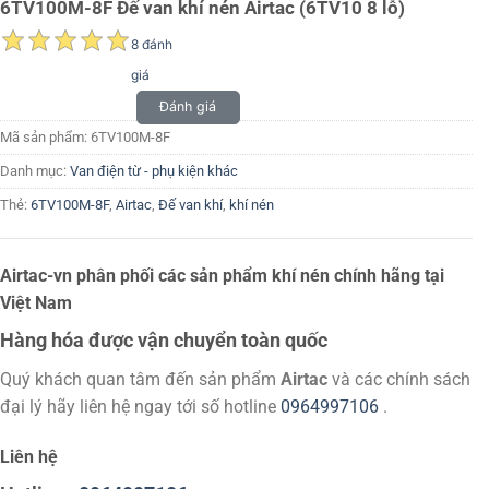
6TV100M-8F Đế van khí nén Airtac (6TV10 8 lỗ)
8 đánh
giá
Đánh giá
Mã sản phẩm:
6TV100M-8F
Danh mục:
Van điện từ - phụ kiện khác
Thẻ:
6TV100M-8F
,
Airtac
,
Đế van khí
,
khí nén
Airtac-vn phân phối các sản phẩm khí nén chính hãng tại
Việt Nam
Hàng hóa được vận chuyển toàn quốc
Quý khách quan tâm đến sản phẩm
Airtac
và các chính sách
đại lý hãy liên hệ ngay tới số hotline
0964997106
.
Liên hệ