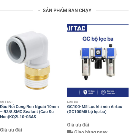
Giá ưu đãi
Giá ưu đãi
Giao hàng ngay
Giao hàng ngay
LỌC BA
LỌC BA
GC100-06 Lọc khí nén Airtac
GC200-06 Lọc khí nén Airtac
(GC10006 bộ lọc ba)
(GC20006 bộ lọc ba)
Giá ưu đãi
Giá ưu đãi