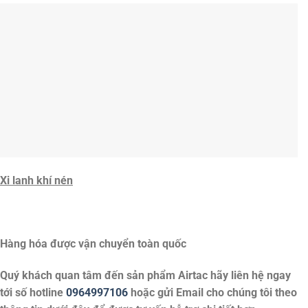
Quý khách quan tâm đến sản phẩm
Airtac
hãy liên hệ ngay
tới số hotline
0964997106
hoặc gửi Email cho chúng tôi theo
thông tin dưới đây để được tư vấn hỗ trợ chi tiết hơn.
Hotline :
0964997106
Zalo:
0964997106
Website: tongkhokhinen.com
Hỗ trợ tư
Hoàn trả dễ
Thanh toán
Giao hàng
vấn
dàng
dễ dàng
nhanh chóng
Thông số kỹ thuật