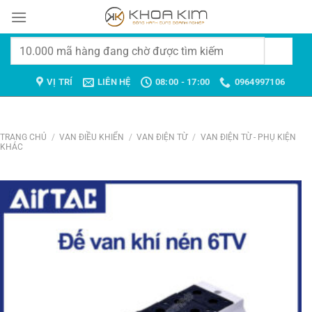
Chuyển
đến
nội
Tìm
dung
kiếm:
VỊ TRÍ
LIÊN HỆ
08:00 - 17:00
0964997106
TRANG CHỦ
/
VAN ĐIỀU KHIỂN
/
VAN ĐIỆN TỪ
/
VAN ĐIỆN TỪ - PHỤ KIỆN
KHÁC