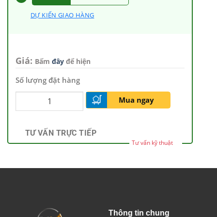
Thông tin chung
Chính sách bán hàng
Hotline/ Zalo: 0964.997.106
Truy vấn đơn
sales@khoakim.com.vn
Chia sẻ kiến thưc
Về chúng tôi
Sản phẩm
Thông tin liên hệ
Xi lanh khí nén
Trụ sở Miền Bắc
Van điện từ
Chi nhánh Miền Nam
Nối nhanh - dây hơi
Lọc khí nén