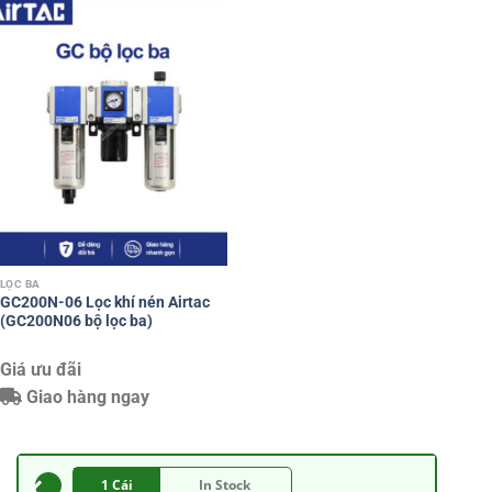
1 Cái
In Stock
DỰ KIẾN GIAO HÀNG
Giá:
Bấm
đây
để hiện
Số lượng đặt hàng
Mua ngay
TƯ VẤN TRỰC TIẾP
Tư vấn kỹ thuật