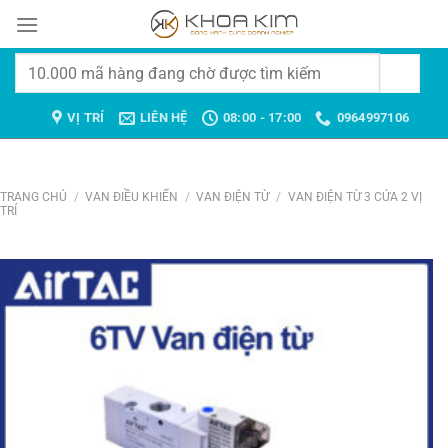
Chuyển
đến
nội
Tìm
dung
kiếm:
VỊ TRÍ
LIÊN HỆ
08:00 - 17:00
0964997106
TRANG CHỦ
/
VAN ĐIỀU KHIỂN
/
VAN ĐIỆN TỪ
/
VAN ĐIỆN TỪ 3 CỬA 2 VỊ
TRÍ