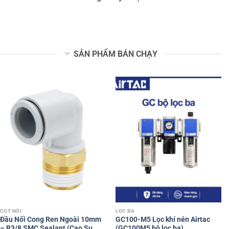
SẢN PHẨM BÁN CHẠY
CÚT NỐI
LỌC BA
Đầu Nối Cong Ren Ngoài 10mm
GC100-M5 Lọc khí nén Airtac
– R3/8 SMC Sealant (Cao Su
(GC100M5 bộ lọc ba)