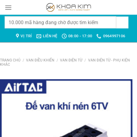
Chuyển
đến
nội
Tìm
dung
kiếm:
VỊ TRÍ
LIÊN HỆ
08:00 - 17:00
0964997106
TRANG CHỦ
/
VAN ĐIỀU KHIỂN
/
VAN ĐIỆN TỪ
/
VAN ĐIỆN TỪ - PHỤ KIỆN
KHÁC