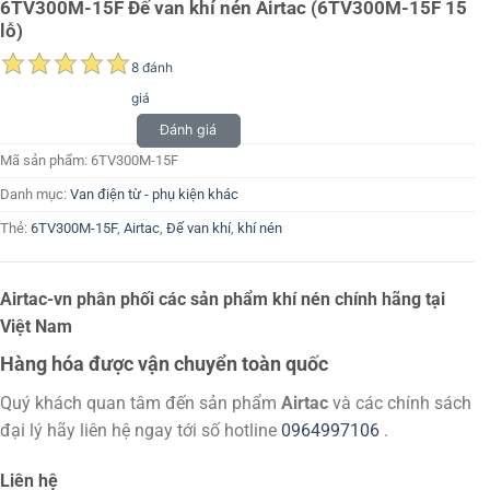
6TV300M-15F Đế van khí nén Airtac (6TV300M-15F 15
lỗ)
8 đánh
giá
Đánh giá
Mã sản phẩm:
6TV300M-15F
Danh mục:
Van điện từ - phụ kiện khác
Thẻ:
6TV300M-15F
,
Airtac
,
Đế van khí
,
khí nén
Airtac-vn phân phối các sản phẩm khí nén chính hãng tại
Việt Nam
Hàng hóa được vận chuyển toàn quốc
Quý khách quan tâm đến sản phẩm
Airtac
và các chính sách
đại lý hãy liên hệ ngay tới số hotline
0964997106
.
Liên hệ