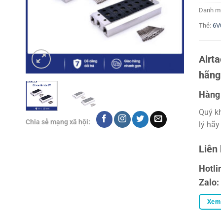
Danh m
Thẻ:
6V
Airt
hãng
Hàng 
Quý k
Chia sẻ mạng xã hội:
lý hãy
Liên
Hotli
Zalo:
Xem 