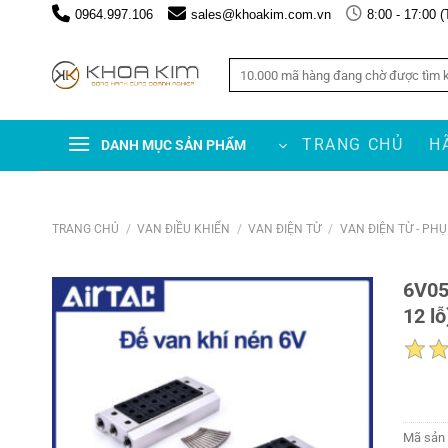
Chuyển
0964.997.106
sales@khoakim.com.vn
8:00 - 17:00 (
đến
nội
Tìm
dung
kiếm:
TRANG CHỦ
H
DANH MỤC SẢN PHẨM
TRANG CHỦ
/
VAN ĐIỀU KHIỂN
/
VAN ĐIỆN TỪ
/
VAN ĐIỆN TỪ - PH
6V05
12 lỗ
Mã sản