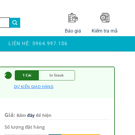
LANGUAGE
Báo giá
Kiểm tra mã
S
LIÊN HỆ: 0964.997.106
1 Cái
In Stock
DỰ KIẾN GIAO HÀNG
Giá:
Bấm
đây
để hiện
Số lượng đặt hàng