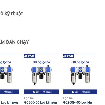
ố kỹ thuật
ẨM BÁN CHẠY
LỌC BA
LỌC BA
Lọc khí nén
GC200-06 Lọc khí nén
GC200N-06 Lọc khí