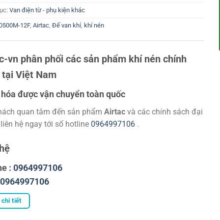
ục:
Van điện từ - phụ kiện khác
0500M-12F
,
Airtac
,
Đế van khí
,
khí nén
ac-vn phân phối các sản phẩm khí nén chính
 tại Việt Nam
hóa được vận chuyển toàn quốc
hách quan tâm đến sản phẩm
Airtac
và các chính sách đại
 liên hệ ngay tới số hotline
0964997106
.
 hệ
ne :
0964997106
0964997106
chi tiết