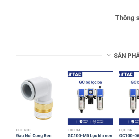
Thông s
SẢN PH
CÚT NỐI
LỌC BA
LỌC BA
Đầu Nối Cong Ren
GC100-M5 Lọc khí nén
GC100-06 