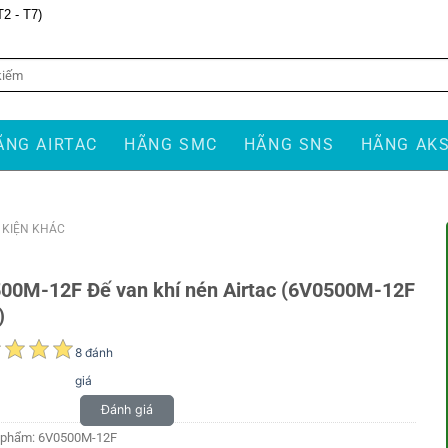
T2 - T7)
ÃNG AIRTAC
HÃNG SMC
HÃNG SNS
HÃNG AK
Ụ KIỆN KHÁC
00M-12F Đế van khí nén Airtac (6V0500M-12F
)
8 đánh
giá
Đánh giá
 phẩm:
6V0500M-12F