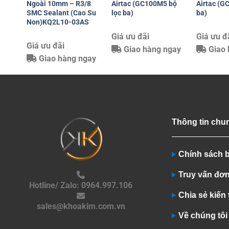
Ngoài 10mm – R3/8
Airtac (GC100M5 bộ
Airtac (G
SMC Sealant (Cao Su
lọc ba)
ba)
Non)KQ2L10-03AS
Giá ưu đãi
Giá ưu đ
Giá ưu đãi
Giao hàng ngay
Giao 
Giao hàng ngay
Thông tin chu
Chính sách 
Truy vấn đơ
Hotline/ Zalo: 0964.997.106
Chia sẻ kiến
sales@khoakim.com.vn
Về chúng tôi