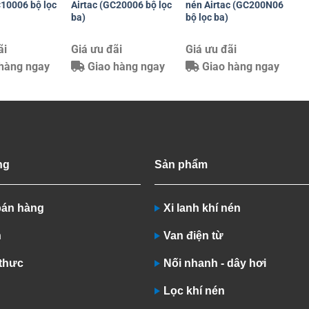
C10006 bộ lọc
Airtac (GC20006 bộ lọc
nén Airtac (GC200N06
ba)
bộ lọc ba)
ãi
Giá ưu đãi
Giá ưu đãi
hàng ngay
Giao hàng ngay
Giao hàng ngay
ng
Sản phẩm
bán hàng
Xi lanh khí nén
n
Van điện từ
 thưc
Nối nhanh - dây hơi
Lọc khí nén