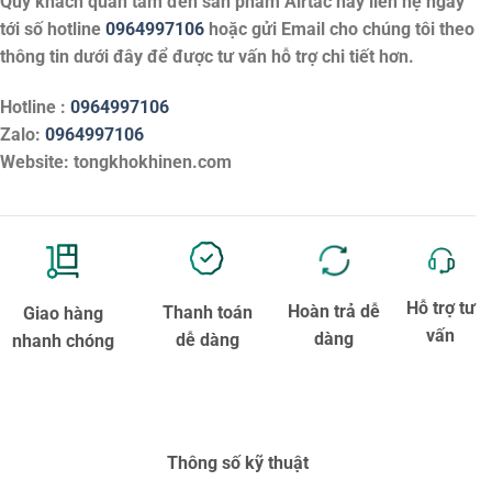
Quý khách quan tâm đến sản phẩm
Airtac
hãy liên hệ ngay
tới số hotline
0964997106
hoặc gửi Email cho chúng tôi theo
thông tin dưới đây để được tư vấn hỗ trợ chi tiết hơn.
Hotline :
0964997106
Zalo:
0964997106
Website: tongkhokhinen.com
Hỗ trợ tư
Hoàn trả dễ
Thanh toán
Giao hàng
vấn
dàng
dễ dàng
nhanh chóng
Thông số kỹ thuật