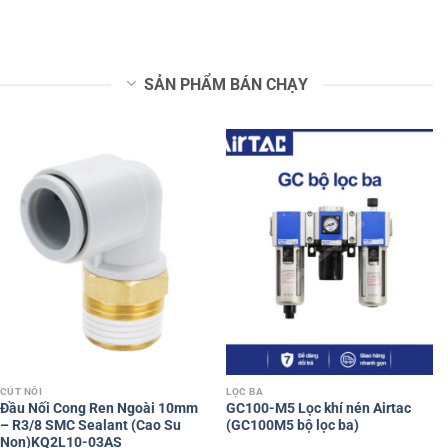
SẢN PHẨM BÁN CHẠY
CÚT NỐI
LỌC BA
Đầu Nối Cong Ren Ngoài 10mm
GC100-M5 Lọc khí nén Airtac
– R3/8 SMC Sealant (Cao Su
(GC100M5 bộ lọc ba)
Non)KQ2L10-03AS