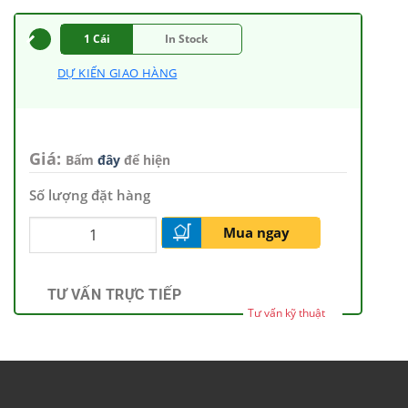
1 Cái
In Stock
DỰ KIẾN GIAO HÀNG
Giá:
Bấm
đây
để hiện
Số lượng đặt hàng
Mua ngay
TƯ VẤN TRỰC TIẾP
Tư vấn kỹ thuật