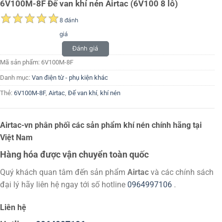
6V100M-8F Đế van khí nén Airtac (6V100 8 lỗ)
8 đánh
giá
Đánh giá
Mã sản phẩm:
6V100M-8F
Danh mục:
Van điện từ - phụ kiện khác
Thẻ:
6V100M-8F
,
Airtac
,
Đế van khí
,
khí nén
Airtac-vn phân phối các sản phẩm khí nén chính hãng tại
Việt Nam
Hàng hóa được vận chuyển toàn quốc
Quý khách quan tâm đến sản phẩm
Airtac
và các chính sách
đại lý hãy liên hệ ngay tới số hotline
0964997106
.
Liên hệ