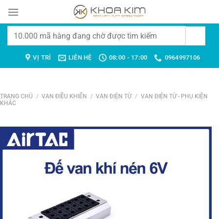
Chuyển
đến
nội
Tìm
dung
kiếm:
VỊ TRÍ
LIÊN HỆ
08:00 - 17:00
0964997106
TRANG CHỦ
/
VAN ĐIỀU KHIỂN
/
VAN ĐIỆN TỪ
/
VAN ĐIỆN TỪ - PHỤ KIỆN
KHÁC