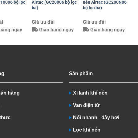
C10006 bộ lọc
Airtac (GC20006 bộ lọc
nén Airtac (GC200N06
ba)
bộ lọc ba)
ãi
Giá ưu đãi
Giá ưu đãi
hàng ngay
Giao hàng ngay
Giao hàng ngay
ng
Sản phẩm
bán hàng
Xi lanh khí nén
n
Van điện từ
 thưc
Nối nhanh - dây hơi
Lọc khí nén