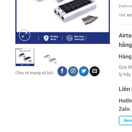
Danh m
Thẻ:
6V
Airt
hãng
Hàng 
Quý k
Chia sẻ mạng xã hội:
lý hãy
Liên
Hotli
Zalo:
Xem 