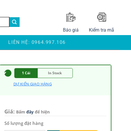
LANGUAGE
Báo giá
Kiểm tra mã
S
LIÊN HỆ: 0964.997.106
1 Cái
In Stock
DỰ KIẾN GIAO HÀNG
Giá:
Bấm
đây
để hiện
Số lượng đặt hàng