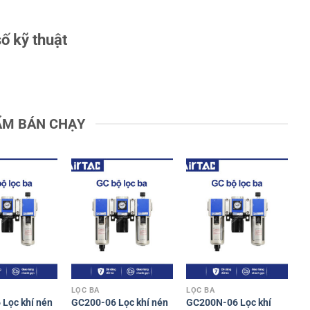
ố kỹ thuật
ẨM BÁN CHẠY
LỌC BA
LỌC BA
Lọc khí nén
GC200-06 Lọc khí nén
GC200N-06 Lọc khí