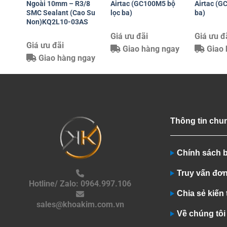
Ngoài 10mm – R3/8
Airtac (GC100M5 bộ
Airtac (G
SMC Sealant (Cao Su
lọc ba)
ba)
Non)KQ2L10-03AS
Giá ưu đãi
Giá ưu đ
Giá ưu đãi
Giao hàng ngay
Giao 
Giao hàng ngay
Thông tin chu
Chính sách 
Truy vấn đơ
Hotline/ Zalo: 0964.997.106
Chia sẻ kiến
sales@khoakim.com.vn
Về chúng tôi