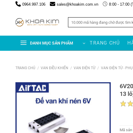
Chuyển
0964.997.106
sales@khoakim.com.vn
8:00 - 17:00 (
đến
nội
Tìm
dung
kiếm:
TRANG CHỦ
H
DANH MỤC SẢN PHẨM
TRANG CHỦ
/
VAN ĐIỀU KHIỂN
/
VAN ĐIỆN TỪ
/
VAN ĐIỆN TỪ - PH
6V20
13 lỗ
Mã sản