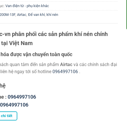
ục:
Van điện từ - phụ kiện khác
200M-13F
,
Airtac
,
Đế van khí
,
khí nén
ac-vn phân phối các sản phẩm khí nén chính
 tại Việt Nam
hóa được vận chuyển toàn quốc
hách quan tâm đến sản phẩm
Airtac
và các chính sách đại
 liên hệ ngay tới số hotline
0964997106
.
 hệ
ne :
0964997106
0964997106
chi tiết