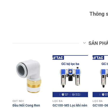
Thông s
SẢN PH
CÚT NỐI
LỌC BA
LỌC BA
Đầu Nối Cong Ren
GC100-M5 Lọc khí nén
GC100-06 