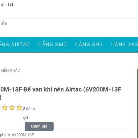
T2 - T7)
ÃNG AIRTAC
HÃNG SMC
HÃNG SNS
HÃNG AK
Ụ KIỆN KHÁC
0M-13F Đế van khí nén Airtac (6V200M-13F
)
8 đánh
giá
Đánh giá
 phẩm:
6V200M-13F