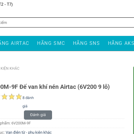
T2 - T7)
ÃNG AIRTAC
HÃNG SMC
HÃNG SNS
HÃNG AK
Ụ KIỆN KHÁC
0M-9F Đế van khí nén Airtac (6V200 9 lỗ)
8 đánh
giá
Đánh giá
 phẩm:
6V200M-9F
ục:
Van điện từ - phụ kiện khác