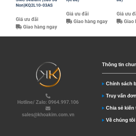
Non)KQ2L10-03AS
Giá ưu đãi
Giá ưu đ
Giá ưu đãi
Giao hàng ngay
Giao 
Giao hàng ngay
Thông tin chu
Chính sách 
Truy vấn đơ
Hotline/ Zalo: 0964.997.106
Chia sẻ kiến
sales@khoakim.com.vn
Về chúng tôi