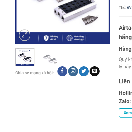
Thẻ:
6V
Airt
hãng
Hàng 
Quý k
lý hãy
Chia sẻ mạng xã hội:
Liên
Hotli
Zalo:
Xem 