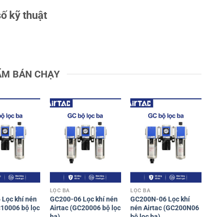
ố kỹ thuật
ẨM BÁN CHẠY
LỌC BA
LỌC BA
Lọc khí nén
GC200-06 Lọc khí nén
GC200N-06 Lọc khí
C10006 bộ lọc
Airtac (GC20006 bộ lọc
nén Airtac (GC200N06
ba)
bộ lọc ba)