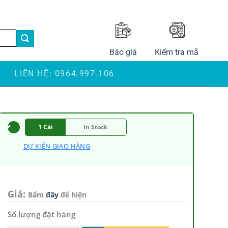
LANGUAGE
Báo giá
Kiểm tra mã
S
LIÊN HỆ: 0964.997.106
1 Cái
In Stock
DỰ KIẾN GIAO HÀNG
Giá:
Bấm
đây
để hiện
Số lượng đặt hàng