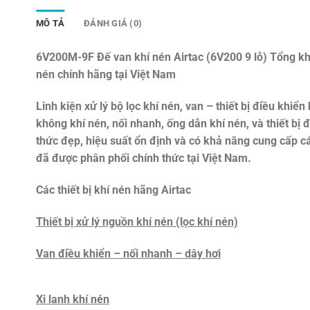
MÔ TẢ
ĐÁNH GIÁ (0)
6V200M-9F Đế van khí nén Airtac (6V200 9 lỗ)
Tổng kh
nén chính hãng tại Việt Nam
Linh kiện xử lý bộ lọc khí nén, van – thiết bị điều khiển 
không khí nén, nối nhanh, ống dẫn khí nén, và thiết bị
thức đẹp, hiệu suất ổn định và có khả năng cung cấp c
đã được phân phối chính thức tại Việt Nam.
Các thiết bị khí nén hãng Airtac
Thiết bị xử lý nguồn khí nén (lọc khí nén)
Van điều khiển – nối nhanh – dây hơi
Xi lanh khí nén