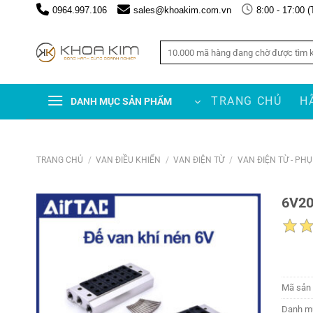
Chuyển
0964.997.106
sales@khoakim.com.vn
8:00 - 17:00 (
đến
nội
Tìm
dung
kiếm:
TRANG CHỦ
H
DANH MỤC SẢN PHẨM
TRANG CHỦ
/
VAN ĐIỀU KHIỂN
/
VAN ĐIỆN TỪ
/
VAN ĐIỆN TỪ - PH
6V20
Mã sản
Danh m