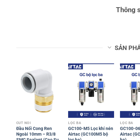
Thông s
SẢN PH
CÚT NỐI
LỌC BA
LỌC BA
Đầu Nối Cong Ren
GC100-M5 Lọc khí nén
GC100-06 
Ngoài 10mm – R3/8
Airtac (GC100M5 bộ
Airtac (G
SMC Sealant (Cao Su
lọc ba)
ba)