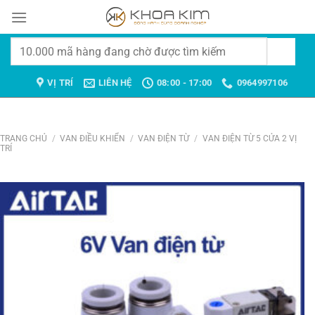
Chuyển
đến
nội
Tìm
dung
kiếm:
VỊ TRÍ
LIÊN HỆ
08:00 - 17:00
0964997106
TRANG CHỦ
/
VAN ĐIỀU KHIỂN
/
VAN ĐIỆN TỪ
/
VAN ĐIỆN TỪ 5 CỬA 2 VỊ
TRÍ