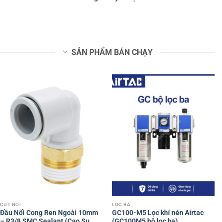
SẢN PHẨM BÁN CHẠY
CÚT NỐI
LỌC BA
Đầu Nối Cong Ren Ngoài 10mm
GC100-M5 Lọc khí nén Airtac
– R3/8 SMC Sealant (Cao Su
(GC100M5 bộ lọc ba)