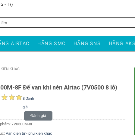
T2 - T7)
ÃNG AIRTAC
HÃNG SMC
HÃNG SNS
HÃNG AK
Ụ KIỆN KHÁC
00M-8F Đế van khí nén Airtac (7V0500 8 lỗ)
8 đánh
giá
Đánh giá
 phẩm:
7V0500M-8F
ục:
Van điện từ - phụ kiện khác