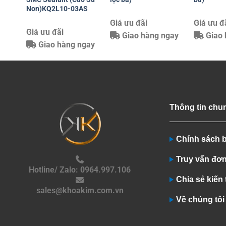
Non)KQ2L10-03AS
Giá ưu đãi
Giá ưu đ
Giá ưu đãi
Giao hàng ngay
Giao 
Giao hàng ngay
Thông tin chu
Chính sách 
Truy vấn đơ
Hotline/ Zalo: 0964.997.106
Chia sẻ kiến
sales@khoakim.com.vn
Về chúng tôi