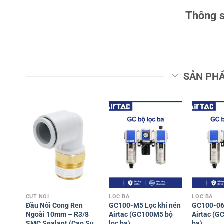
Thông s
SẢN PH
CÚT NỐI
LỌC BA
LỌC BA
Đầu Nối Cong Ren
GC100-M5 Lọc khí nén
GC100-06 
Ngoài 10mm – R3/8
Airtac (GC100M5 bộ
Airtac (G
SMC Sealant (Cao Su
lọc ba)
ba)