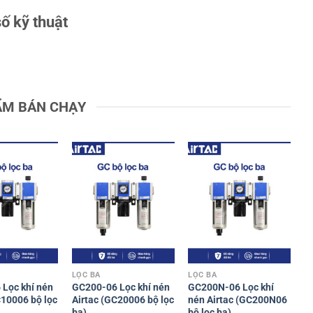
ố kỹ thuật
ẨM BÁN CHẠY
LỌC BA
LỌC BA
Lọc khí nén
GC200-06 Lọc khí nén
GC200N-06 Lọc khí
C10006 bộ lọc
Airtac (GC20006 bộ lọc
nén Airtac (GC200N06
ba)
bộ lọc ba)