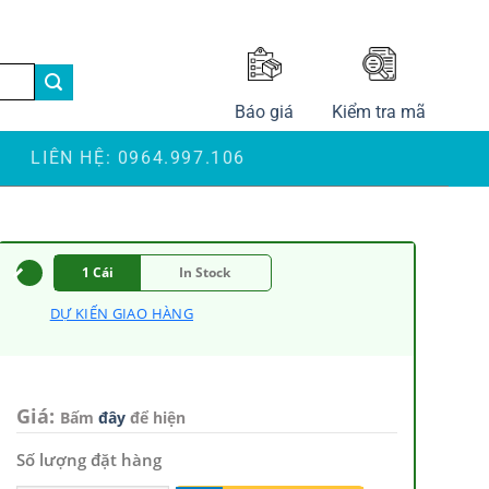
LANGUAGE
Báo giá
Kiểm tra mã
S
LIÊN HỆ: 0964.997.106
1 Cái
In Stock
DỰ KIẾN GIAO HÀNG
Giá:
Bấm
đây
để hiện
Số lượng đặt hàng