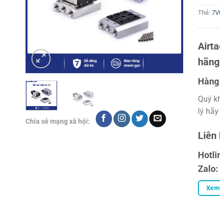
Thẻ:
7V
Airt
hãng
Hàng 
Quý k
lý hãy
Chia sẻ mạng xã hội:
Liên
Hotli
Zalo:
Xem 