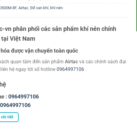
0500M-8F
,
Airtac
,
Đế van khí
,
khí nén
ac-vn phân phối các sản phẩm khí nén chính
 tại Việt Nam
hóa được vận chuyển toàn quốc
hách quan tâm đến sản phẩm
Airtac
và các chính sách đại
 liên hệ ngay tới số hotline
0964997106
.
 hệ
ne :
0964997106
0964997106
chi tiết