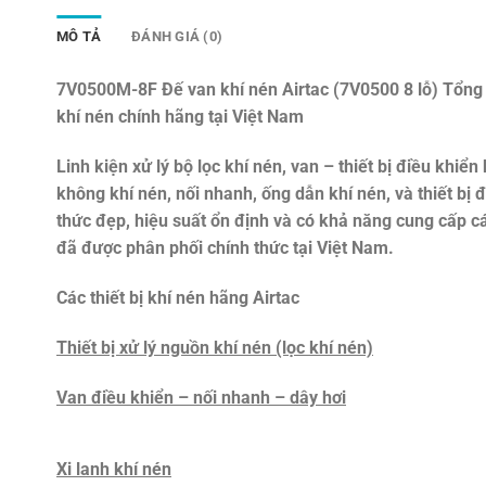
MÔ TẢ
ĐÁNH GIÁ (0)
7V0500M-8F Đế van khí nén Airtac (7V0500 8 lỗ)
Tổng 
khí nén chính hãng tại Việt Nam
Linh kiện xử lý bộ lọc khí nén, van – thiết bị điều khiển 
không khí nén, nối nhanh, ống dẫn khí nén, và thiết bị
thức đẹp, hiệu suất ổn định và có khả năng cung cấp c
đã được phân phối chính thức tại Việt Nam.
Các thiết bị khí nén hãng Airtac
Thiết bị xử lý nguồn khí nén (lọc khí nén)
Van điều khiển – nối nhanh – dây hơi
Xi lanh khí nén