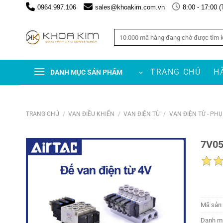
Chuyển
0964.997.106
sales@khoakim.com.vn
8:00 - 17:00 (
đến
nội
Tìm
dung
kiếm:
TRANG CHỦ
H
DANH MỤC SẢN PHẨM
TRANG CHỦ
/
VAN ĐIỀU KHIỂN
/
VAN ĐIỆN TỪ
/
VAN ĐIỆN TỪ - PH
7V05
Mã sản
Danh m