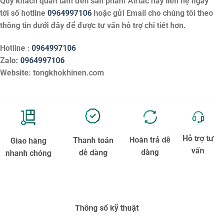
Quý khách quan tâm đến sản phẩm
Airtac
hãy liên hệ ngay
tới số hotline
0964997106
hoặc gửi Email cho chúng tôi theo
thông tin dưới đây để được tư vấn hỗ trợ chi tiết hơn.
Hotline :
0964997106
Zalo:
0964997106
Website: tongkhokhinen.com
Hỗ trợ tư
Hoàn trả dễ
Thanh toán
Giao hàng
vấn
dàng
dễ dàng
nhanh chóng
Thông số kỹ thuật