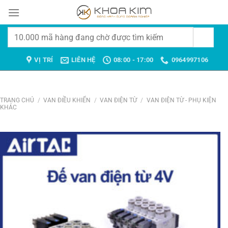
Chuyển
đến
nội
Tìm
dung
kiếm:
VỊ TRÍ
LIÊN HỆ
08:00 - 17:00
0964997106
TRANG CHỦ
/
VAN ĐIỀU KHIỂN
/
VAN ĐIỆN TỪ
/
VAN ĐIỆN TỪ - PHỤ KIỆN
KHÁC