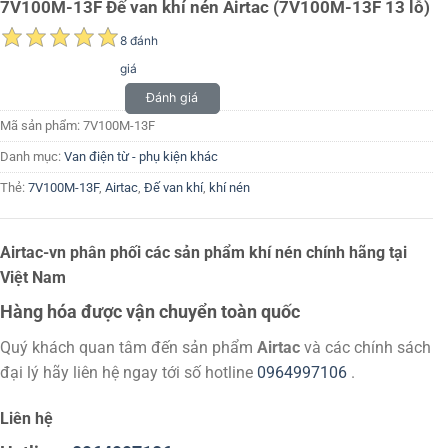
7V100M-13F Đế van khí nén Airtac (7V100M-13F 13 lỗ)
8 đánh
giá
Đánh giá
Mã sản phẩm:
7V100M-13F
Danh mục:
Van điện từ - phụ kiện khác
Thẻ:
7V100M-13F
,
Airtac
,
Đế van khí
,
khí nén
Airtac-vn phân phối các sản phẩm khí nén chính hãng tại
Việt Nam
Hàng hóa được vận chuyển toàn quốc
Quý khách quan tâm đến sản phẩm
Airtac
và các chính sách
đại lý hãy liên hệ ngay tới số hotline
0964997106
.
Liên hệ