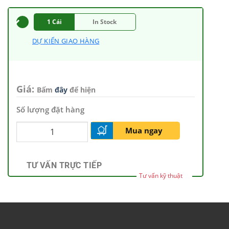
1 Cái
In Stock
DỰ KIẾN GIAO HÀNG
Giá:
Bấm
đây
để hiện
Số lượng đặt hàng
Mua ngay
TƯ VẤN TRỰC TIẾP
Tư vấn kỹ thuật