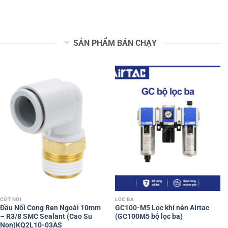
SẢN PHẨM BÁN CHẠY
CÚT NỐI
LỌC BA
Đầu Nối Cong Ren Ngoài 10mm
GC100-M5 Lọc khí nén Airtac
– R3/8 SMC Sealant (Cao Su
(GC100M5 bộ lọc ba)
Non)KQ2L10-03AS