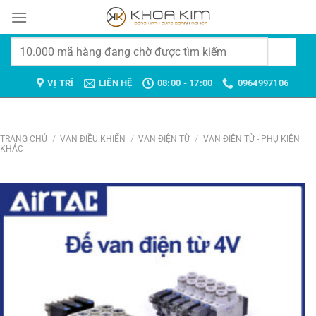
Chuyển
đến
nội
Tìm
dung
kiếm:
VỊ TRÍ
LIÊN HỆ
08:00 - 17:00
0964997106
TRANG CHỦ
/
VAN ĐIỀU KHIỂN
/
VAN ĐIỆN TỪ
/
VAN ĐIỆN TỪ - PHỤ KIỆN
KHÁC