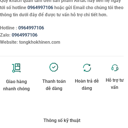
Quý khách quan tâm đến sản phẩm
Airtac
hãy liên hệ ngay
tới số hotline
0964997106
hoặc gửi Email cho chúng tôi theo
thông tin dưới đây để được tư vấn hỗ trợ chi tiết hơn.
Hotline :
0964997106
Zalo:
0964997106
Website: tongkhokhinen.com
Hỗ trợ tư
Hoàn trả dễ
Thanh toán
Giao hàng
vấn
dàng
dễ dàng
nhanh chóng
Thông số kỹ thuật