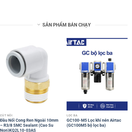
SẢN PHẨM BÁN CHẠY
CÚT NỐI
LỌC BA
Đầu Nối Cong Ren Ngoài 10mm
GC100-M5 Lọc khí nén Airtac
– R3/8 SMC Sealant (Cao Su
(GC100M5 bộ lọc ba)
Non)KQ2L10-03AS