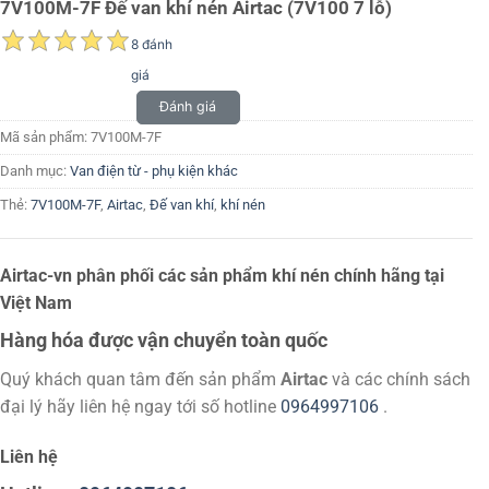
7V100M-7F Đế van khí nén Airtac (7V100 7 lỗ)
8 đánh
giá
Đánh giá
Mã sản phẩm:
7V100M-7F
Danh mục:
Van điện từ - phụ kiện khác
Thẻ:
7V100M-7F
,
Airtac
,
Đế van khí
,
khí nén
Airtac-vn phân phối các sản phẩm khí nén chính hãng tại
Việt Nam
Hàng hóa được vận chuyển toàn quốc
Quý khách quan tâm đến sản phẩm
Airtac
và các chính sách
đại lý hãy liên hệ ngay tới số hotline
0964997106
.
Liên hệ