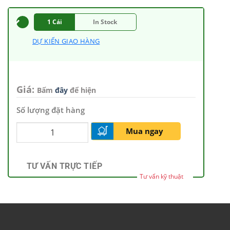
1 Cái
In Stock
DỰ KIẾN GIAO HÀNG
Giá:
Bấm
đây
để hiện
Số lượng đặt hàng
Mua ngay
TƯ VẤN TRỰC TIẾP
Tư vấn kỹ thuật