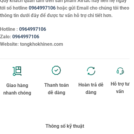
Quý khách quan tâm đến sản phẩm
Airtac
hãy liên hệ ngay
tới số hotline
0964997106
hoặc gửi Email cho chúng tôi theo
thông tin dưới đây để được tư vấn hỗ trợ chi tiết hơn.
Hotline :
0964997106
Zalo:
0964997106
Website: tongkhokhinen.com
Hỗ trợ tư
Hoàn trả dễ
Thanh toán
Giao hàng
vấn
dàng
dễ dàng
nhanh chóng
Thông số kỹ thuật