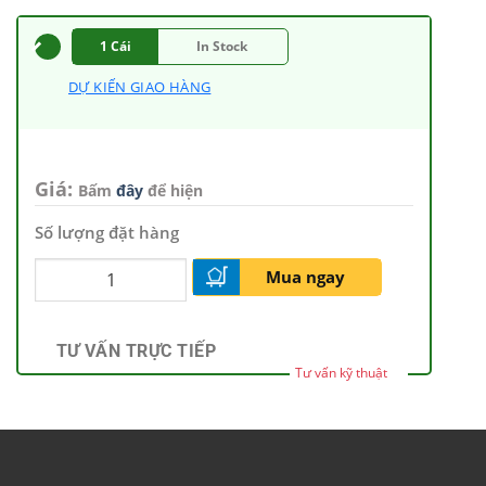
1 Cái
In Stock
DỰ KIẾN GIAO HÀNG
Giá:
Bấm
đây
để hiện
Số lượng đặt hàng
Mua ngay
TƯ VẤN TRỰC TIẾP
Tư vấn kỹ thuật