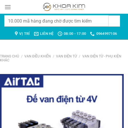
Chuyển
đến
nội
Tìm
dung
kiếm:
VỊ TRÍ
LIÊN HỆ
08:00 - 17:00
0964997106
TRANG CHỦ
/
VAN ĐIỀU KHIỂN
/
VAN ĐIỆN TỪ
/
VAN ĐIỆN TỪ - PHỤ KIỆN
KHÁC