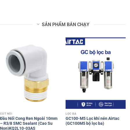
SẢN PHẨM BÁN CHẠY
CÚT NỐI
LỌC BA
Đầu Nối Cong Ren Ngoài 10mm
GC100-M5 Lọc khí nén Airtac
– R3/8 SMC Sealant (Cao Su
(GC100M5 bộ lọc ba)
Non)KQ2L10-03AS