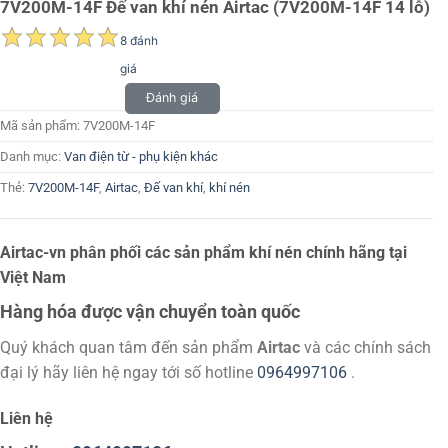
7V200M-14F Đế van khí nén Airtac (7V200M-14F 14 lỗ)
8 đánh
giá
Đánh giá
Mã sản phẩm:
7V200M-14F
Danh mục:
Van điện từ - phụ kiện khác
Thẻ:
7V200M-14F
,
Airtac
,
Đế van khí
,
khí nén
Airtac-vn phân phối các sản phẩm khí nén chính hãng tại
Việt Nam
Hàng hóa được vận chuyển toàn quốc
Quý khách quan tâm đến sản phẩm
Airtac
và các chính sách
đại lý hãy liên hệ ngay tới số hotline
0964997106
.
Liên hệ