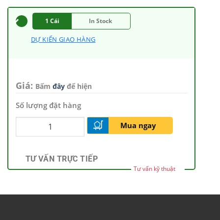
1 Cái
In Stock
DỰ KIẾN GIAO HÀNG
Giá:
Bấm
đây
để hiện
Số lượng đặt hàng
Mua ngay
TƯ VẤN TRỰC TIẾP
Tư vấn kỹ thuật