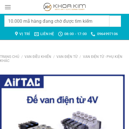
Chuyển
đến
nội
Tìm
dung
kiếm:
VỊ TRÍ
LIÊN HỆ
08:00 - 17:00
0964997106
TRANG CHỦ
/
VAN ĐIỀU KHIỂN
/
VAN ĐIỆN TỪ
/
VAN ĐIỆN TỪ - PHỤ KIỆN
KHÁC