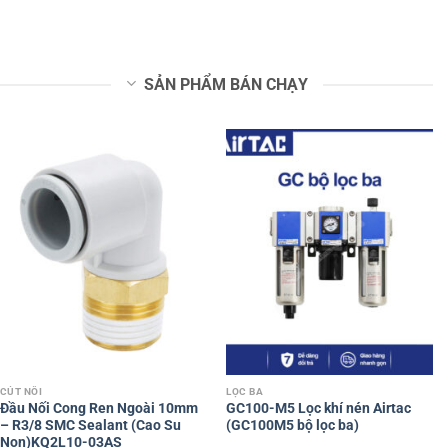
SẢN PHẨM BÁN CHẠY
CÚT NỐI
LỌC BA
Đầu Nối Cong Ren Ngoài 10mm
GC100-M5 Lọc khí nén Airtac
– R3/8 SMC Sealant (Cao Su
(GC100M5 bộ lọc ba)
Non)KQ2L10-03AS