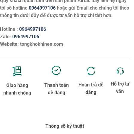
Quý khách quan tâm đến sản phẩm
Airtac
hãy liên hệ ngay
tới số hotline
0964997106
hoặc gửi Email cho chúng tôi theo
thông tin dưới đây để được tư vấn hỗ trợ chi tiết hơn.
Hotline :
0964997106
Zalo:
0964997106
Website: tongkhokhinen.com
Hỗ trợ tư
Hoàn trả dễ
Thanh toán
Giao hàng
vấn
dàng
dễ dàng
nhanh chóng
Thông số kỹ thuật