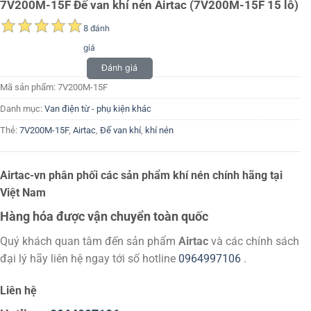
7V200M-15F Đế van khí nén Airtac (7V200M-15F 15 lỗ)
8 đánh
giá
Đánh giá
Mã sản phẩm:
7V200M-15F
Danh mục:
Van điện từ - phụ kiện khác
Thẻ:
7V200M-15F
,
Airtac
,
Đế van khí
,
khí nén
Airtac-vn phân phối các sản phẩm khí nén chính hãng tại
Việt Nam
Hàng hóa được vận chuyển toàn quốc
Quý khách quan tâm đến sản phẩm
Airtac
và các chính sách
đại lý hãy liên hệ ngay tới số hotline
0964997106
.
Liên hệ