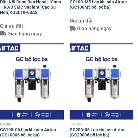
Đầu Nối Cong Ren Ngoài 10mm
GC100-M5 Lọc khí nén Airtac
– R3/8 SMC Sealant (Cao Su
(GC100M5 bộ lọc ba)
Non)KQ2L10-03AS
Giá ưu đãi
Giá ưu đãi
Giao hàng ngay
Giao hàng ngay
LỌC BA
LỌC BA
GC100-06 Lọc khí nén Airtac
GC200-06 Lọc khí nén Airtac
(GC10006 bộ lọc ba)
(GC20006 bộ lọc ba)