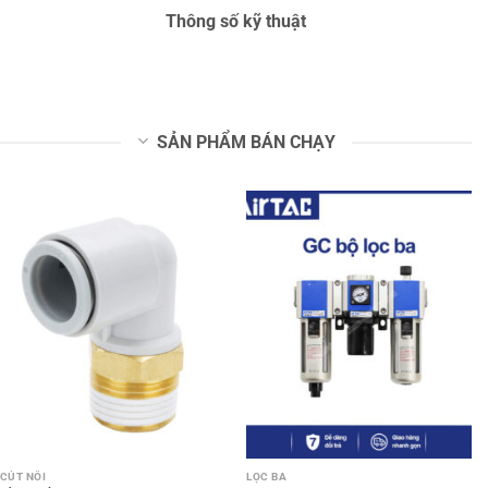
Thông số kỹ thuật
SẢN PHẨM BÁN CHẠY
CÚT NỐI
LỌC BA