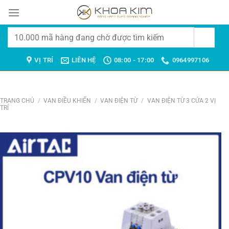
Chuyển
đến
nội
Tìm
dung
kiếm:
VỊ TRÍ
LIÊN HỆ
08:00 - 17:00
0964997106
TRANG CHỦ
/
VAN ĐIỀU KHIỂN
/
VAN ĐIỆN TỪ
/
VAN ĐIỆN TỪ 3 CỬA 2 VỊ
TRÍ