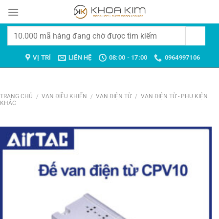
Chuyển
đến
nội
Tìm
dung
kiếm:
VỊ TRÍ
LIÊN HỆ
08:00 - 17:00
0964997106
TRANG CHỦ
/
VAN ĐIỀU KHIỂN
/
VAN ĐIỆN TỪ
/
VAN ĐIỆN TỪ - PHỤ KIỆN
KHÁC