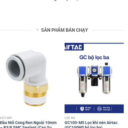
SẢN PHẨM BÁN CHẠY
CÚT NỐI
LỌC BA
Đầu Nối Cong Ren Ngoài 10mm
GC100-M5 Lọc khí nén Airtac
– R3/8 SMC Sealant (Cao Su
(GC100M5 bộ lọc ba)