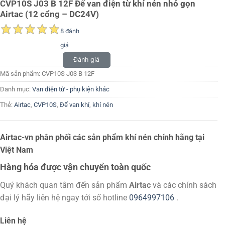
CVP10S J03 B 12F Đế van điện từ khí nén nhỏ gọn
Airtac (12 cổng – DC24V)
8 đánh
giá
Đánh giá
Mã sản phẩm:
CVP10S J03 B 12F
Danh mục:
Van điện từ - phụ kiện khác
Thẻ:
Airtac
,
CVP10S
,
Đế van khí
,
khí nén
Airtac-vn phân phối các sản phẩm khí nén chính hãng tại
Việt Nam
Hàng hóa được vận chuyển toàn quốc
Quý khách quan tâm đến sản phẩm
Airtac
và các chính sách
đại lý hãy liên hệ ngay tới số hotline
0964997106
.
Liên hệ