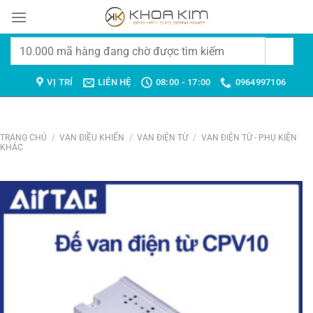
Chuyển
đến
nội
Tìm
dung
kiếm:
VỊ TRÍ
LIÊN HỆ
08:00 - 17:00
0964997106
TRANG CHỦ
/
VAN ĐIỀU KHIỂN
/
VAN ĐIỆN TỪ
/
VAN ĐIỆN TỪ - PHỤ KIỆN
KHÁC