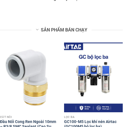
SẢN PHẨM BÁN CHẠY
CÚT NỐI
LỌC BA
Đầu Nối Cong Ren Ngoài 10mm
GC100-M5 Lọc khí nén Airtac
– R3/8 SMC Sealant (Cao Su
(GC100M5 bộ lọc ba)