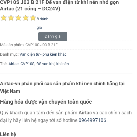
CVP10S J03 B 21F Đế van điện từ khí nén nhỏ gọn
Airtac (21 cổng – DC24V)
8 đánh
giá
Đánh giá
Mã sản phẩm:
CVP10S J03 B 21F
Danh mục:
Van điện từ - phụ kiện khác
Thẻ:
Airtac
,
CVP10S
,
Đế van khí
,
khí nén
Airtac-vn phân phối các sản phẩm khí nén chính hãng tại
Việt Nam
Hàng hóa được vận chuyển toàn quốc
Quý khách quan tâm đến sản phẩm
Airtac
và các chính sách
đại lý hãy liên hệ ngay tới số hotline
0964997106
.
Liên hệ