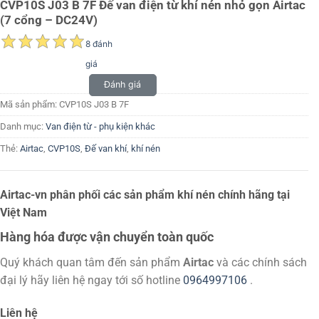
CVP10S J03 B 7F Đế van điện từ khí nén nhỏ gọn Airtac
(7 cổng – DC24V)
8 đánh
giá
Đánh giá
Mã sản phẩm:
CVP10S J03 B 7F
Danh mục:
Van điện từ - phụ kiện khác
Thẻ:
Airtac
,
CVP10S
,
Đế van khí
,
khí nén
Airtac-vn phân phối các sản phẩm khí nén chính hãng tại
Việt Nam
Hàng hóa được vận chuyển toàn quốc
Quý khách quan tâm đến sản phẩm
Airtac
và các chính sách
đại lý hãy liên hệ ngay tới số hotline
0964997106
.
Liên hệ