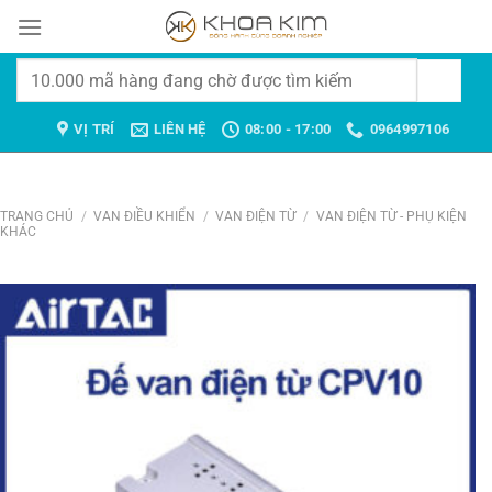
Chuyển
đến
nội
Tìm
dung
kiếm:
VỊ TRÍ
LIÊN HỆ
08:00 - 17:00
0964997106
TRANG CHỦ
/
VAN ĐIỀU KHIỂN
/
VAN ĐIỆN TỪ
/
VAN ĐIỆN TỪ - PHỤ KIỆN
KHÁC