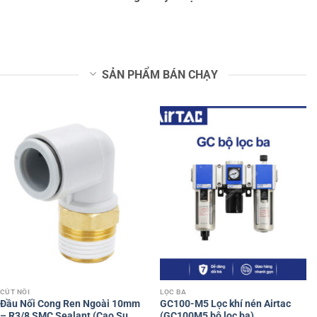
SẢN PHẨM BÁN CHẠY
CÚT NỐI
LỌC BA
Đầu Nối Cong Ren Ngoài 10mm
GC100-M5 Lọc khí nén Airtac
– R3/8 SMC Sealant (Cao Su
(GC100M5 bộ lọc ba)