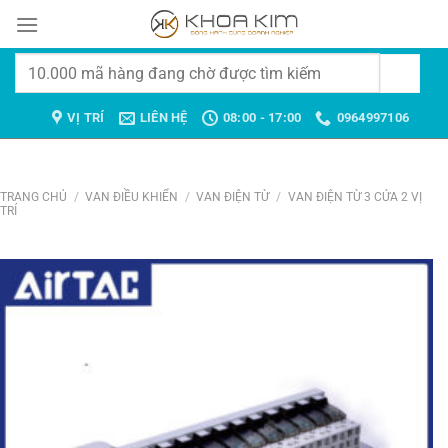
Chuyển
đến
nội
Tìm
dung
kiếm:
VỊ TRÍ
LIÊN HỆ
08:00 - 17:00
0964997106
TRANG CHỦ
/
VAN ĐIỀU KHIỂN
/
VAN ĐIỆN TỪ
/
VAN ĐIỆN TỪ 3 CỬA 2 VỊ
TRÍ