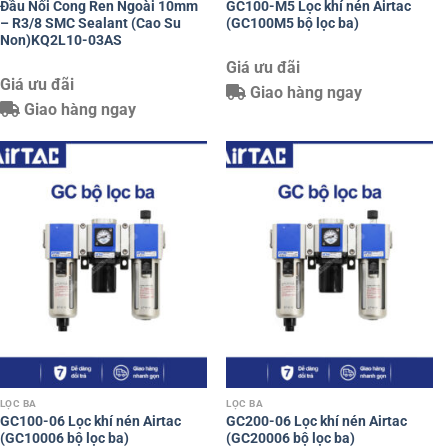
Đầu Nối Cong Ren Ngoài 10mm
GC100-M5 Lọc khí nén Airtac
– R3/8 SMC Sealant (Cao Su
(GC100M5 bộ lọc ba)
Non)KQ2L10-03AS
Giá ưu đãi
Giá ưu đãi
Giao hàng ngay
Giao hàng ngay
LỌC BA
LỌC BA
GC100-06 Lọc khí nén Airtac
GC200-06 Lọc khí nén Airtac
(GC10006 bộ lọc ba)
(GC20006 bộ lọc ba)