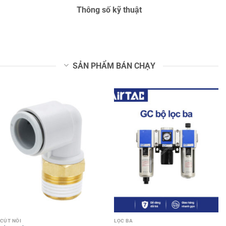
Thông số kỹ thuật
SẢN PHẨM BÁN CHẠY
CÚT NỐI
LỌC BA