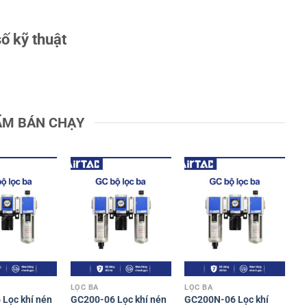
ố kỹ thuật
ẨM BÁN CHẠY
LỌC BA
LỌC BA
Lọc khí nén
GC200-06 Lọc khí nén
GC200N-06 Lọc khí