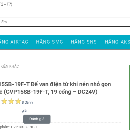
T2 - T7)
ÃNG AIRTAC
HÃNG SMC
HÃNG SNS
HÃNG AK
Ụ KIỆN KHÁC
5SB-19F-T Đế van điện từ khí nén nhỏ gọn
ac (CVP15SB-19F-T, 19 cổng – DC24V)
8 đánh
giá
Đánh giá
 phẩm:
CVP15SB-19F-T