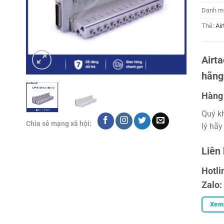
Danh m
Thẻ:
Air
Airt
hãng
Hàng 
Quý k
Chia sẻ mạng xã hội:
lý hãy
Liên
Hotli
Zalo:
Xem 