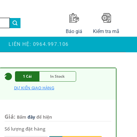
LANGUAGE
Báo giá
Kiểm tra mã
S
LIÊN HỆ: 0964.997.106
1 Cái
In Stock
DỰ KIẾN GIAO HÀNG
Giá:
Bấm
đây
để hiện
Số lượng đặt hàng