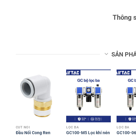
Thông s
SẢN PH
CÚT NỐI
LỌC BA
LỌC BA
Đầu Nối Cong Ren
GC100-M5 Lọc khí nén
GC100-06 