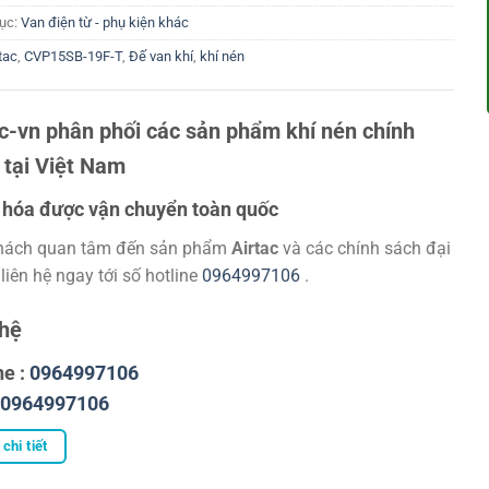
ục:
Van điện từ - phụ kiện khác
tac
,
CVP15SB-19F-T
,
Đế van khí
,
khí nén
ac-vn phân phối các sản phẩm khí nén chính
 tại Việt Nam
hóa được vận chuyển toàn quốc
hách quan tâm đến sản phẩm
Airtac
và các chính sách đại
 liên hệ ngay tới số hotline
0964997106
.
 hệ
ne :
0964997106
0964997106
chi tiết