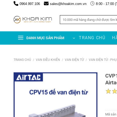
Chuyển
0964.997.106
sales@khoakim.com.vn
8:00 - 17:00 (
đến
nội
Tìm
dung
kiếm:
TRANG CHỦ
H
DANH MỤC SẢN PHẨM
TRANG CHỦ
/
VAN ĐIỀU KHIỂN
/
VAN ĐIỆN TỪ
/
VAN ĐIỆN TỪ - PH
CVP1
Airt
Mã sản