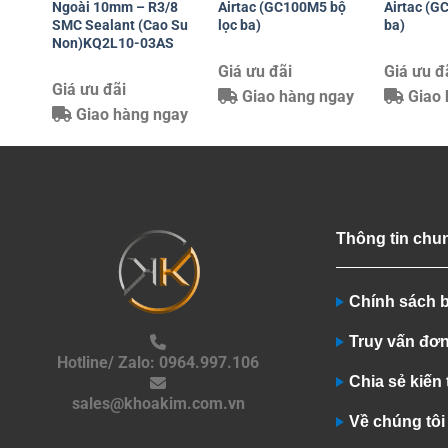
Ngoài 10mm – R3/8
Airtac (GC100M5 bộ
Airtac (G
SMC Sealant (Cao Su
lọc ba)
ba)
Non)KQ2L10-03AS
Giá ưu đãi
Giá ưu đ
Giá ưu đãi
Giao hàng ngay
Giao 
Giao hàng ngay
Thông tin chu
Chính sách 
Truy vấn đơ
Hotline/ Zalo: 0964.997.106
Chia sẻ kiến
sales@khoakim.com.vn
Về chúng tôi