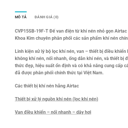
MÔ TẢ
ĐÁNH GIÁ (0)
CVP15SB-19F-T Đế van điện từ khí nén nhỏ gọn Airta
Khoa Kim chuyên phân phối các sản phẩm khí nén chín
Linh kiện xử lý bộ lọc khí nén, van – thiết bị điều khiển 
không khí nén, nối nhanh, ống dẫn khí nén, và thiết bị
thức đẹp, hiệu suất ổn định và có khả năng cung cấp c
đã được phân phối chính thức tại Việt Nam.
Các thiết bị khí nén hãng Airtac
Thiết bị xử lý nguồn khí nén (lọc khí nén)
Van điều khiển – nối nhanh – dây hơi