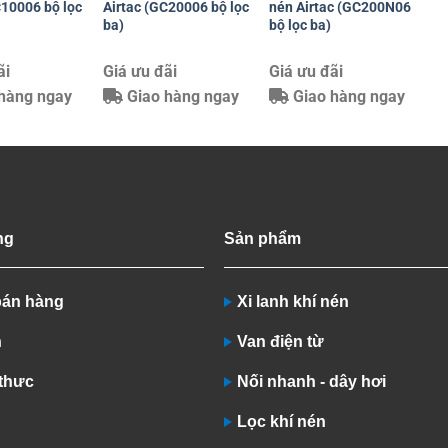
C10006 bộ lọc
Airtac (GC20006 bộ lọc
nén Airtac (GC200N06
ba)
bộ lọc ba)
ãi
Giá ưu đãi
Giá ưu đãi
hàng ngay
Giao hàng ngay
Giao hàng ngay
ng
Sản phẩm
bán hàng
Xi lanh khí nén
n
Van điện từ
 thưc
Nối nhanh - dây hơi
Lọc khí nén