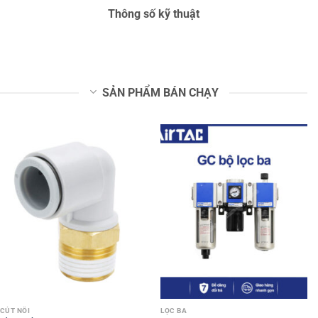
Thông số kỹ thuật
SẢN PHẨM BÁN CHẠY
CÚT NỐI
LỌC BA