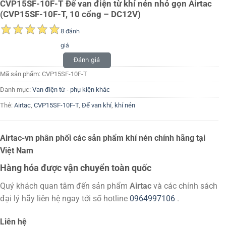
CVP15SF-10F-T Đế van điện từ khí nén nhỏ gọn Airtac
(CVP15SF-10F-T, 10 cổng – DC12V)
8 đánh
giá
Đánh giá
Mã sản phẩm:
CVP15SF-10F-T
Danh mục:
Van điện từ - phụ kiện khác
Thẻ:
Airtac
,
CVP15SF-10F-T
,
Đế van khí
,
khí nén
Airtac-vn phân phối các sản phẩm khí nén chính hãng tại
Việt Nam
Hàng hóa được vận chuyển toàn quốc
Quý khách quan tâm đến sản phẩm
Airtac
và các chính sách
đại lý hãy liên hệ ngay tới số hotline
0964997106
.
Liên hệ