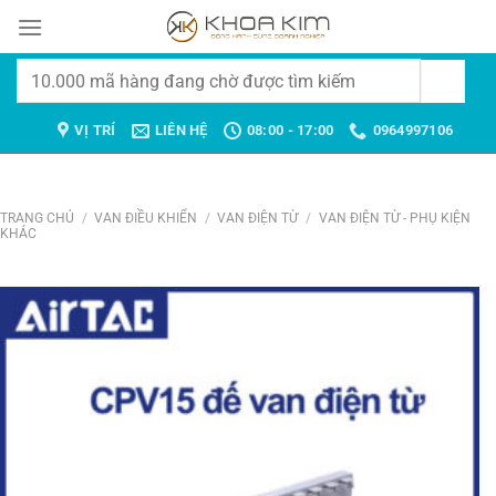
Chuyển
đến
nội
Tìm
dung
kiếm:
VỊ TRÍ
LIÊN HỆ
08:00 - 17:00
0964997106
TRANG CHỦ
/
VAN ĐIỀU KHIỂN
/
VAN ĐIỆN TỪ
/
VAN ĐIỆN TỪ - PHỤ KIỆN
KHÁC