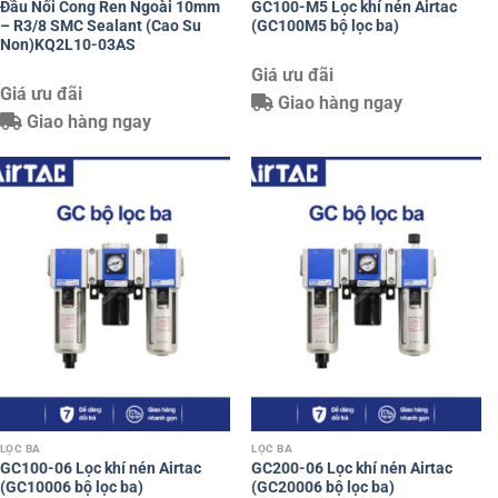
Đầu Nối Cong Ren Ngoài 10mm
GC100-M5 Lọc khí nén Airtac
– R3/8 SMC Sealant (Cao Su
(GC100M5 bộ lọc ba)
Non)KQ2L10-03AS
Giá ưu đãi
Giá ưu đãi
Giao hàng ngay
Giao hàng ngay
LỌC BA
LỌC BA
GC100-06 Lọc khí nén Airtac
GC200-06 Lọc khí nén Airtac
(GC10006 bộ lọc ba)
(GC20006 bộ lọc ba)