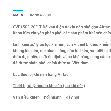
MÔ TẢ
ĐÁNH GIÁ (0)
CVP15SF-20F-T Đế van điện từ khí nén nhỏ gọn Airtac
Khoa Kim chuyên phân phối các sản phẩm khí nén chín
Linh kiện xử lý bộ lọc khí nén, van – thiết bị điều khiển 
không khí nén, nối nhanh, ống dẫn khí nén, và thiết bị
thức đẹp, hiệu suất ổn định và có khả năng cung cấp c
đã được phân phối chính thức tại Việt Nam.
Các thiết bị khí nén hãng Airtac
Thiết bị xử lý nguồn khí nén (lọc khí nén)
Van điều khiển – nối nhanh – dây hơi