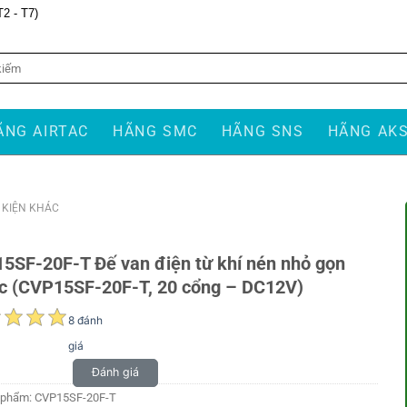
T2 - T7)
ÃNG AIRTAC
HÃNG SMC
HÃNG SNS
HÃNG AK
Ụ KIỆN KHÁC
5SF-20F-T Đế van điện từ khí nén nhỏ gọn
ac (CVP15SF-20F-T, 20 cổng – DC12V)
8 đánh
giá
Đánh giá
 phẩm:
CVP15SF-20F-T