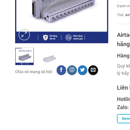
Danh m
Thẻ:
Air
Airt
hãng
Hàng 
Quý k
Chia sẻ mạng xã hội:
lý hãy
Liên
Hotli
Zalo:
Xem 