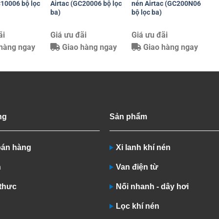
C10006 bộ lọc
Airtac (GC20006 bộ lọc
nén Airtac (GC200N06
ba)
bộ lọc ba)
ãi
Giá ưu đãi
Giá ưu đãi
hàng ngay
Giao hàng ngay
Giao hàng ngay
ng
Sản phẩm
bán hàng
Xi lanh khí nén
n
Van điện từ
 thưc
Nối nhanh - dây hơi
Lọc khí nén