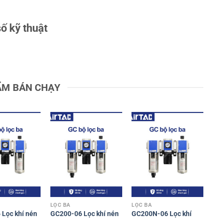
ố kỹ thuật
ẨM BÁN CHẠY
LỌC BA
LỌC BA
Lọc khí nén
GC200-06 Lọc khí nén
GC200N-06 Lọc khí