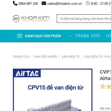
Chuyển
0964.997.106
sales@khoakim.com.vn
8:00 - 17:00 (
đến
nội
Tìm
dung
kiếm:
TRANG CHỦ
H
DANH MỤC SẢN PHẨM
TRANG CHỦ
/
VAN ĐIỀU KHIỂN
/
VAN ĐIỆN TỪ
/
VAN ĐIỆN TỪ - PH
CVP1
Airt
Mã sản