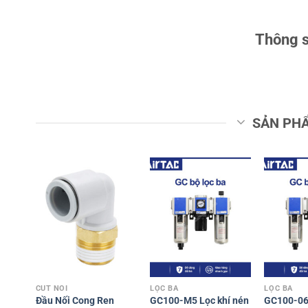
Thông s
SẢN PH
CÚT NỐI
LỌC BA
LỌC BA
Đầu Nối Cong Ren
GC100-M5 Lọc khí nén
GC100-06 