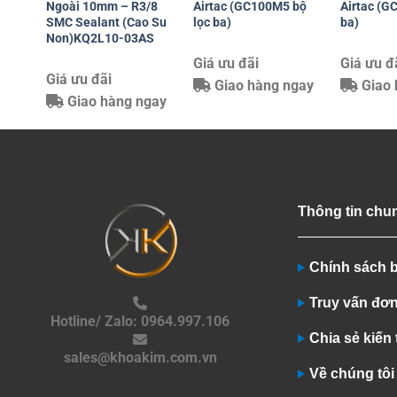
Ngoài 10mm – R3/8
Airtac (GC100M5 bộ
Airtac (G
SMC Sealant (Cao Su
lọc ba)
ba)
Non)KQ2L10-03AS
Giá ưu đãi
Giá ưu đ
Giá ưu đãi
Giao hàng ngay
Giao 
Giao hàng ngay
Thông tin chu
Chính sách 
Truy vấn đơ
Hotline/ Zalo: 0964.997.106
Chia sẻ kiến
sales@khoakim.com.vn
Về chúng tôi