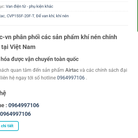
ục:
Van điện từ - phụ kiện khác
tac
,
CVP15SF-20F-T
,
Đế van khí
,
khí nén
ac-vn phân phối các sản phẩm khí nén chính
 tại Việt Nam
hóa được vận chuyển toàn quốc
hách quan tâm đến sản phẩm
Airtac
và các chính sách đại
 liên hệ ngay tới số hotline
0964997106
.
 hệ
ne :
0964997106
0964997106
chi tiết