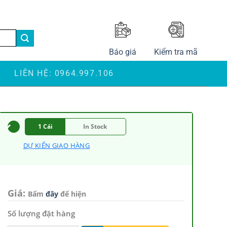
LANGUAGE
Báo giá
Kiểm tra mã
S
LIÊN HỆ: 0964.997.106
1 Cái
In Stock
DỰ KIẾN GIAO HÀNG
Giá:
Bấm
đây
để hiện
Số lượng đặt hàng