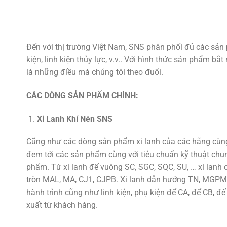
Đến với thị trường Việt Nam, SNS phân phối đủ các sản 
kiện, linh kiện thủy lực, v.v.. Với hình thức sản phẩm b
là những điều mà chúng tôi theo đuổi.
CÁC DÒNG SẢN PHẨM CHÍNH:
Xi Lanh Khí Nén SNS
Cũng như các dòng sản phẩm xi lanh của các hãng cùng 
đem tới các sản phẩm cùng với tiêu chuẩn kỹ thuật chu
phẩm. Từ xi lanh đế vuông SC, SGC, SQC, SU, … xi lan
tròn MAL, MA, CJ1, CJPB. Xi lanh dẫn hướng TN, MGPM,
hành trình cũng như linh kiện, phụ kiện đế CA, đế CB, đế
xuất từ khách hàng.