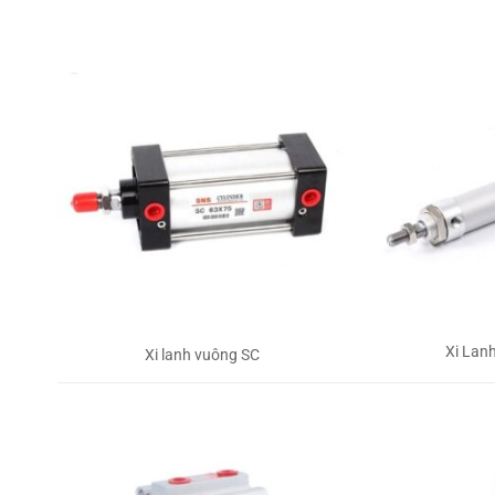
Xi Lan
Xi lanh vuông SC