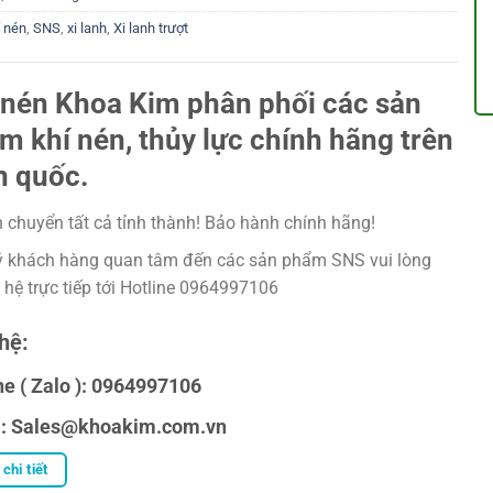
í nén
,
SNS
,
xi lanh
,
Xi lanh trượt
 nén Khoa Kim phân phối các sản
m khí nén, thủy lực chính hãng trên
n quốc.
 chuyển tất cả tỉnh thành! Bảo hành chính hãng!
 khách hàng quan tâm đến các sản phẩm SNS vui lòng
n hệ trực tiếp tới Hotline 0964997106
hệ:
ne ( Zalo ): 0964997106
l: Sales@khoakim.com.vn
chi tiết