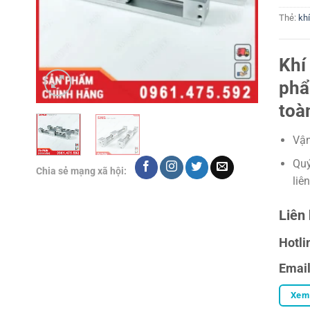
Thẻ:
kh
Khí
phẩ
toà
Vận
Quý
Chia sẻ mạng xã hội:
liê
Liên 
Hotli
Emai
Xem 