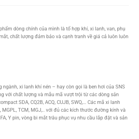
phẩm dòng chính của mình là tổ hợp khí, xi lanh, van, phụ
ắt mắt, chất lượng đảm bảo và cạnh tranh về giá cả luôn luôn
ngành, xi lanh khí nén – hay còn gọi là ben hơi của SNS
ng với chất lượng và mẫu mã vượt trội từ các dòng sản
h compact SDA, CQ2B, ACQ, CUJB, SWQ,… Các mã xi lanh
 MGPL, TCM, MGJ,.. với đủ các kích thước đường kính và
 FA, Y pin, vòng bi mắt trâu phục vụ nhu cầu lắp đặt và sản