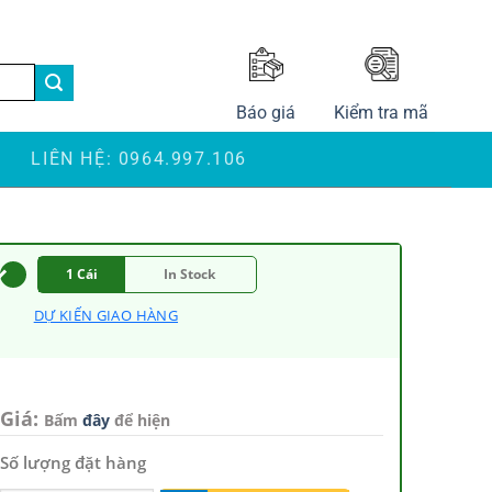
LANGUAGE
Báo giá
Kiểm tra mã
S
LIÊN HỆ: 0964.997.106
1 Cái
In Stock
DỰ KIẾN GIAO HÀNG
Giá:
Bấm
đây
để hiện
Số lượng đặt hàng