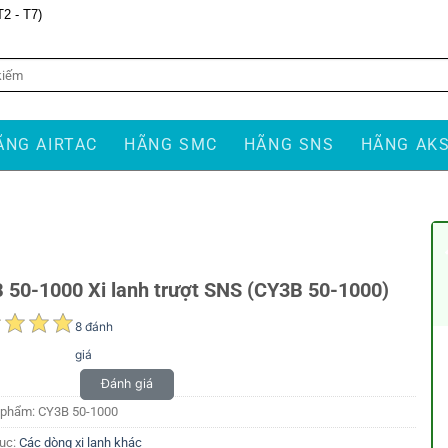
T2 - T7)
ÃNG AIRTAC
HÃNG SMC
HÃNG SNS
HÃNG AK
 50-1000 Xi lanh trượt SNS (CY3B 50-1000)
8 đánh
giá
Đánh giá
 phẩm:
CY3B 50-1000
ục:
Các dòng xi lanh khác