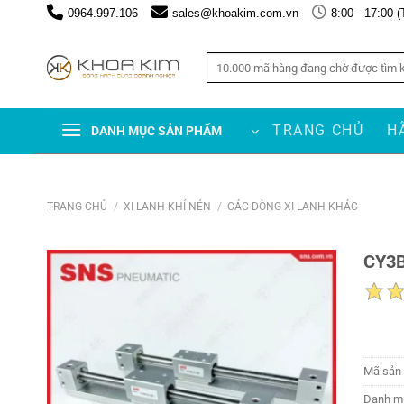
Chuyển
0964.997.106
sales@khoakim.com.vn
8:00 - 17:00 (
đến
nội
Tìm
dung
kiếm:
TRANG CHỦ
H
DANH MỤC SẢN PHẨM
TRANG CHỦ
/
XI LANH KHÍ NÉN
/
CÁC DÒNG XI LANH KHÁC
CY3B
Mã sản
Danh m