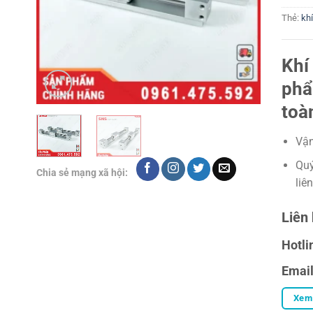
Thẻ:
kh
Khí
phẩ
toà
Vận
Quý
Chia sẻ mạng xã hội:
liê
Liên 
Hotli
Emai
Xem 