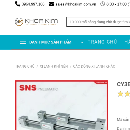
Chuyển
0964.997.106
sales@khoakim.com.vn
8:00 - 17:00 (
đến
nội
Tìm
dung
kiếm:
TRANG CHỦ
H
DANH MỤC SẢN PHẨM
TRANG CHỦ
/
XI LANH KHÍ NÉN
/
CÁC DÒNG XI LANH KHÁC
CY3B
Mã sản
Danh m