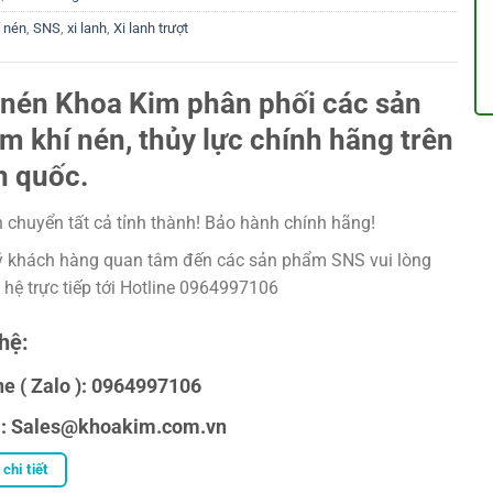
í nén
,
SNS
,
xi lanh
,
Xi lanh trượt
 nén Khoa Kim phân phối các sản
m khí nén, thủy lực chính hãng trên
n quốc.
 chuyển tất cả tỉnh thành! Bảo hành chính hãng!
 khách hàng quan tâm đến các sản phẩm SNS vui lòng
n hệ trực tiếp tới Hotline 0964997106
hệ:
ne ( Zalo ): 0964997106
l: Sales@khoakim.com.vn
chi tiết