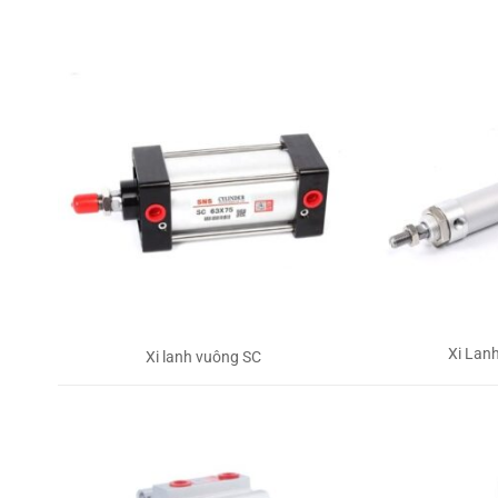
Xi Lan
Xi lanh vuông SC