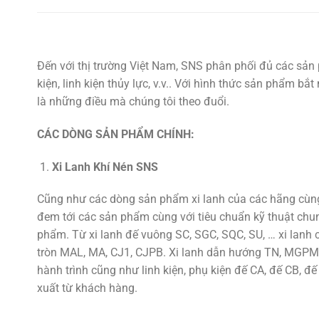
Đến với thị trường Việt Nam, SNS phân phối đủ các sản 
kiện, linh kiện thủy lực, v.v.. Với hình thức sản phẩm b
là những điều mà chúng tôi theo đuổi.
CÁC DÒNG SẢN PHẨM CHÍNH:
Xi Lanh Khí Nén SNS
Cũng như các dòng sản phẩm xi lanh của các hãng cùng 
đem tới các sản phẩm cùng với tiêu chuẩn kỹ thuật chu
phẩm. Từ xi lanh đế vuông SC, SGC, SQC, SU, … xi lan
tròn MAL, MA, CJ1, CJPB. Xi lanh dẫn hướng TN, MGPM,
hành trình cũng như linh kiện, phụ kiện đế CA, đế CB, đế
xuất từ khách hàng.