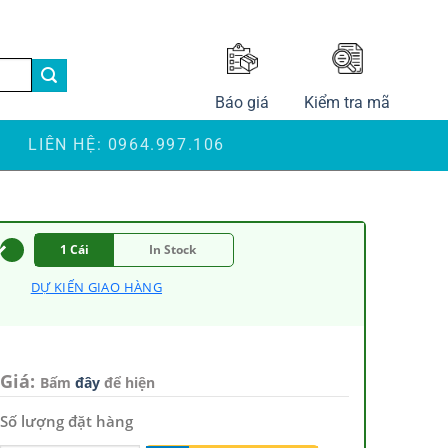
LANGUAGE
Báo giá
Kiểm tra mã
S
LIÊN HỆ: 0964.997.106
1 Cái
In Stock
DỰ KIẾN GIAO HÀNG
Giá:
Bấm
đây
để hiện
Số lượng đặt hàng