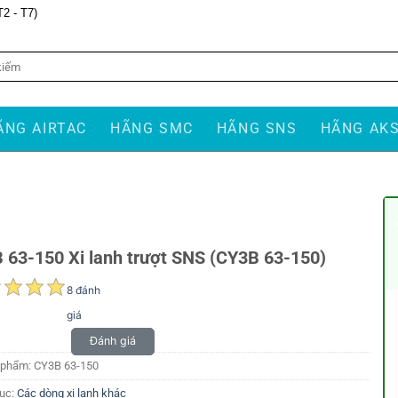
T2 - T7)
ÃNG AIRTAC
HÃNG SMC
HÃNG SNS
HÃNG AK
 63-150 Xi lanh trượt SNS (CY3B 63-150)
8 đánh
giá
Đánh giá
 phẩm:
CY3B 63-150
ục:
Các dòng xi lanh khác