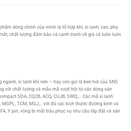
phẩm dòng chính của mình là tổ hợp khí, xi lanh, van, phụ
ắt mắt, chất lượng đảm bảo và cạnh tranh về giá cả luôn luôn
ngành, xi lanh khí nén – hay còn gọi là ben hơi của SNS
ng với chất lượng và mẫu mã vượt trội từ các dòng sản
h compact SDA, CQ2B, ACQ, CUJB, SWQ,… Các mã xi lanh
 MGPL, TCM, MGJ,.. với đủ các kích thước đường kính và
 FA, Y pin, vòng bi mắt trâu phục vụ nhu cầu lắp đặt và sản