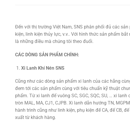
Đến với thị trường Việt Nam, SNS phân phối đủ các sản 
kiện, linh kiện thủy lực, v.v.. Với hình thức sản phẩm b
là những điều mà chúng tôi theo đuổi.
CÁC DÒNG SẢN PHẨM CHÍNH:
Xi Lanh Khí Nén SNS
Cũng như các dòng sản phẩm xi lanh của các hãng cùng 
đem tới các sản phẩm cùng với tiêu chuẩn kỹ thuật chu
phẩm. Từ xi lanh đế vuông SC, SGC, SQC, SU, … xi lan
tròn MAL, MA, CJ1, CJPB. Xi lanh dẫn hướng TN, MGPM,
hành trình cũng như linh kiện, phụ kiện đế CA, đế CB, đế
xuất từ khách hàng.