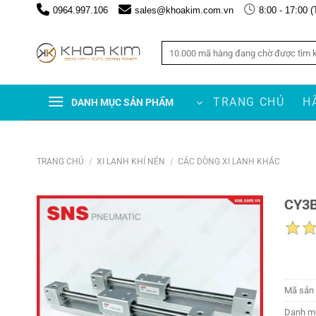
Chuyển
0964.997.106
sales@khoakim.com.vn
8:00 - 17:00 (
đến
nội
Tìm
dung
kiếm:
TRANG CHỦ
H
DANH MỤC SẢN PHẨM
TRANG CHỦ
/
XI LANH KHÍ NÉN
/
CÁC DÒNG XI LANH KHÁC
CY3B
Mã sản
Danh m