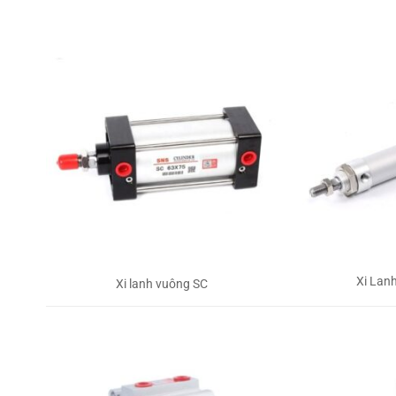
Xi Lan
Xi lanh vuông SC