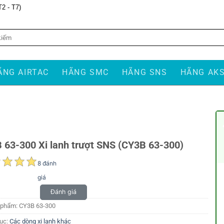
T2 - T7)
ÃNG AIRTAC
HÃNG SMC
HÃNG SNS
HÃNG AK
 63-300 Xi lanh trượt SNS (CY3B 63-300)
8 đánh
giá
Đánh giá
 phẩm:
CY3B 63-300
ục:
Các dòng xi lanh khác