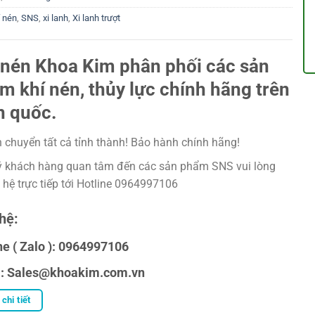
í nén
,
SNS
,
xi lanh
,
Xi lanh trượt
 nén Khoa Kim phân phối các sản
m khí nén, thủy lực chính hãng trên
n quốc.
 chuyển tất cả tỉnh thành! Bảo hành chính hãng!
 khách hàng quan tâm đến các sản phẩm SNS vui lòng
n hệ trực tiếp tới Hotline 0964997106
hệ:
ne ( Zalo ): 0964997106
l: Sales@khoakim.com.vn
chi tiết