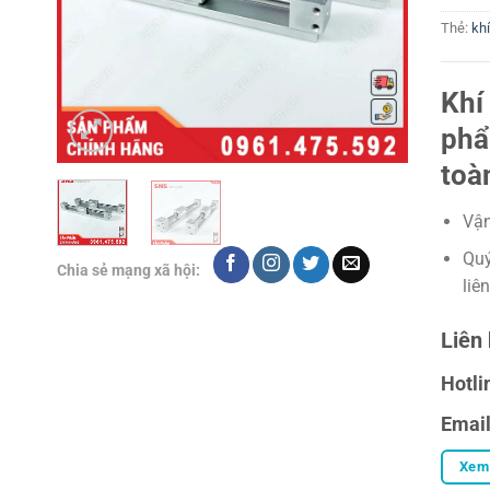
Thẻ:
kh
Khí
phẩ
toà
Vận
Quý
Chia sẻ mạng xã hội:
liê
Liên 
Hotli
Emai
Xem 