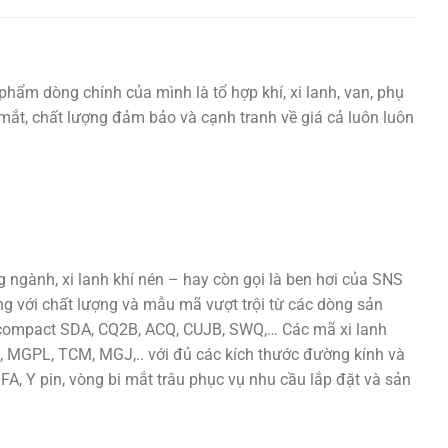
phẩm dòng chính của mình là tổ hợp khí, xi lanh, van, phụ
ắt mắt, chất lượng đảm bảo và cạnh tranh về giá cả luôn luôn
ngành, xi lanh khí nén – hay còn gọi là ben hơi của SNS
ng với chất lượng và mẫu mã vượt trội từ các dòng sản
h compact SDA, CQ2B, ACQ, CUJB, SWQ,… Các mã xi lanh
 MGPL, TCM, MGJ,.. với đủ các kích thước đường kính và
 FA, Y pin, vòng bi mắt trâu phục vụ nhu cầu lắp đặt và sản