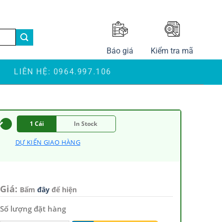
LANGUAGE
Báo giá
Kiểm tra mã
S
LIÊN HỆ: 0964.997.106
1 Cái
In Stock
DỰ KIẾN GIAO HÀNG
Giá:
Bấm
đây
để hiện
Số lượng đặt hàng