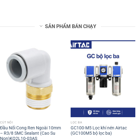
SẢN PHẨM BÁN CHẠY
CÚT NỐI
LỌC BA
Đầu Nối Cong Ren Ngoài 10mm
GC100-M5 Lọc khí nén Airtac
– R3/8 SMC Sealant (Cao Su
(GC100M5 bộ lọc ba)
Non)KQ2L10-03AS