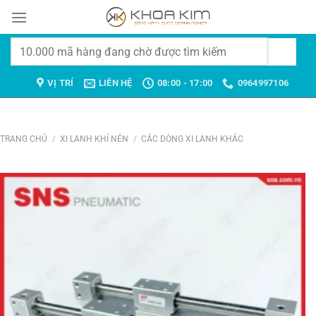
Chuyển
đến
nội
Tìm
dung
kiếm:
VỊ TRÍ
LIÊN HỆ
08:00 - 17:00
0964997106
TRANG CHỦ
/
XI LANH KHÍ NÉN
/
CÁC DÒNG XI LANH KHÁC