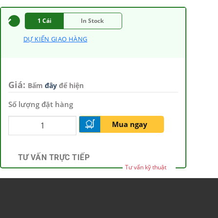
1 Cái
In Stock
DỰ KIẾN GIAO HÀNG
Giá:
Bấm
đây
để hiện
Số lượng đặt hàng
Mua ngay
TƯ VẤN TRỰC TIẾP
Tư vấn kỹ thuật