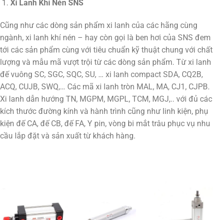
Xi Lanh Khí Nén SNS
Cũng như các dòng sản phẩm xi lanh của các hãng cùng
ngành, xi lanh khí nén – hay còn gọi là ben hơi của SNS đem
tới các sản phẩm cùng với tiêu chuẩn kỹ thuật chung với chất
lượng và mẫu mã vượt trội từ các dòng sản phẩm. Từ xi lanh
đế vuông SC, SGC, SQC, SU, … xi lanh compact SDA, CQ2B,
ACQ, CUJB, SWQ,… Các mã xi lanh tròn MAL, MA, CJ1, CJPB.
Xi lanh dẫn hướng TN, MGPM, MGPL, TCM, MGJ,.. với đủ các
kích thước đường kính và hành trình cũng như linh kiện, phụ
kiện đế CA, đế CB, đế FA, Y pin, vòng bi mắt trâu phục vụ nhu
cầu lắp đặt và sản xuất từ khách hàng.