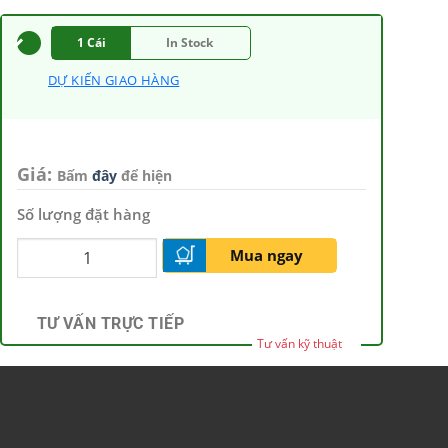
1 Cái
In Stock
DỰ KIẾN GIAO HÀNG
Giá:
Bấm
đây
để hiện
Số lượng đặt hàng
Mua ngay
TƯ VẤN TRỰC TIẾP
Tư vấn kỹ thuật