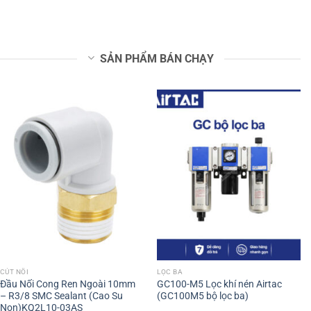
SẢN PHẨM BÁN CHẠY
CÚT NỐI
LỌC BA
Đầu Nối Cong Ren Ngoài 10mm
GC100-M5 Lọc khí nén Airtac
– R3/8 SMC Sealant (Cao Su
(GC100M5 bộ lọc ba)
Non)KQ2L10-03AS