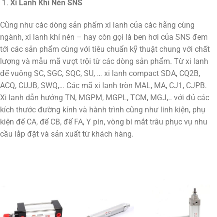
Xi Lanh Khí Nén SNS
Cũng như các dòng sản phẩm xi lanh của các hãng cùng
ngành, xi lanh khí nén – hay còn gọi là ben hơi của SNS đem
tới các sản phẩm cùng với tiêu chuẩn kỹ thuật chung với chất
lượng và mẫu mã vượt trội từ các dòng sản phẩm. Từ xi lanh
đế vuông SC, SGC, SQC, SU, … xi lanh compact SDA, CQ2B,
ACQ, CUJB, SWQ,… Các mã xi lanh tròn MAL, MA, CJ1, CJPB.
Xi lanh dẫn hướng TN, MGPM, MGPL, TCM, MGJ,.. với đủ các
kích thước đường kính và hành trình cũng như linh kiện, phụ
kiện đế CA, đế CB, đế FA, Y pin, vòng bi mắt trâu phục vụ nhu
cầu lắp đặt và sản xuất từ khách hàng.