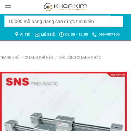
Chuyển
đến
nội
Tìm
dung
kiếm:
VỊ TRÍ
LIÊN HỆ
08:00 - 17:00
0964997106
TRANG CHỦ
/
XI LANH KHÍ NÉN
/
CÁC DÒNG XI LANH KHÁC