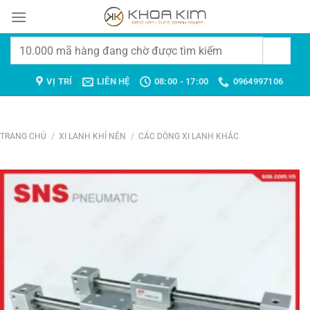
Chuyển
đến
nội
Tìm
dung
kiếm:
VỊ TRÍ
LIÊN HỆ
08:00 - 17:00
0964997106
TRANG CHỦ
/
XI LANH KHÍ NÉN
/
CÁC DÒNG XI LANH KHÁC