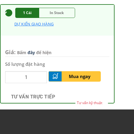
1 Cái
In Stock
DỰ KIẾN GIAO HÀNG
Giá:
Bấm
đây
để hiện
Số lượng đặt hàng
Mua ngay
TƯ VẤN TRỰC TIẾP
Tư vấn kỹ thuật