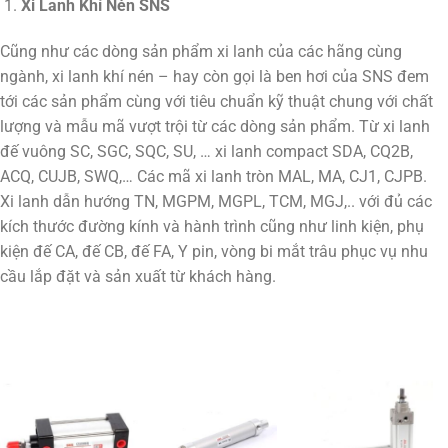
Xi Lanh Khí Nén SNS
Cũng như các dòng sản phẩm xi lanh của các hãng cùng
ngành, xi lanh khí nén – hay còn gọi là ben hơi của SNS đem
tới các sản phẩm cùng với tiêu chuẩn kỹ thuật chung với chất
lượng và mẫu mã vượt trội từ các dòng sản phẩm. Từ xi lanh
đế vuông SC, SGC, SQC, SU, … xi lanh compact SDA, CQ2B,
ACQ, CUJB, SWQ,… Các mã xi lanh tròn MAL, MA, CJ1, CJPB.
Xi lanh dẫn hướng TN, MGPM, MGPL, TCM, MGJ,.. với đủ các
kích thước đường kính và hành trình cũng như linh kiện, phụ
kiện đế CA, đế CB, đế FA, Y pin, vòng bi mắt trâu phục vụ nhu
cầu lắp đặt và sản xuất từ khách hàng.