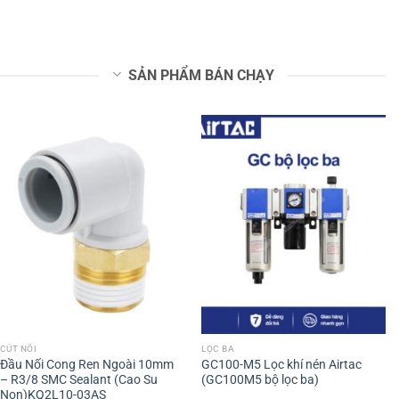
SẢN PHẨM BÁN CHẠY
CÚT NỐI
LỌC BA
Đầu Nối Cong Ren Ngoài 10mm
GC100-M5 Lọc khí nén Airtac
– R3/8 SMC Sealant (Cao Su
(GC100M5 bộ lọc ba)
Non)KQ2L10-03AS