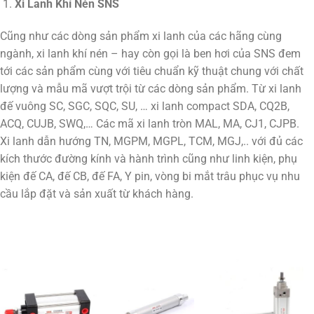
Xi Lanh Khí Nén SNS
Cũng như các dòng sản phẩm xi lanh của các hãng cùng
ngành, xi lanh khí nén – hay còn gọi là ben hơi của SNS đem
tới các sản phẩm cùng với tiêu chuẩn kỹ thuật chung với chất
lượng và mẫu mã vượt trội từ các dòng sản phẩm. Từ xi lanh
đế vuông SC, SGC, SQC, SU, … xi lanh compact SDA, CQ2B,
ACQ, CUJB, SWQ,… Các mã xi lanh tròn MAL, MA, CJ1, CJPB.
Xi lanh dẫn hướng TN, MGPM, MGPL, TCM, MGJ,.. với đủ các
kích thước đường kính và hành trình cũng như linh kiện, phụ
kiện đế CA, đế CB, đế FA, Y pin, vòng bi mắt trâu phục vụ nhu
cầu lắp đặt và sản xuất từ khách hàng.