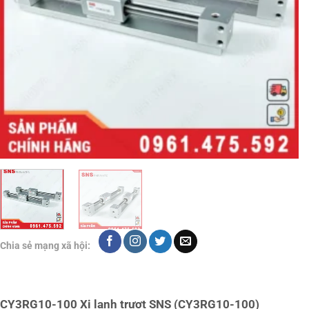
Chia sẻ mạng xã hội:
CY3RG10-100 Xi lanh trượt SNS (CY3RG10-100)