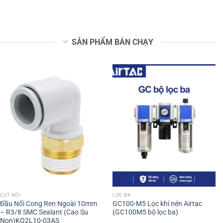
SẢN PHẨM BÁN CHẠY
CÚT NỐI
LỌC BA
Đầu Nối Cong Ren Ngoài 10mm
GC100-M5 Lọc khí nén Airtac
– R3/8 SMC Sealant (Cao Su
(GC100M5 bộ lọc ba)
Non)KQ2L10-03AS