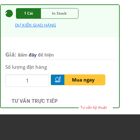
1 Cái
In Stock
DỰ KIẾN GIAO HÀNG
Giá:
Bấm
đây
để hiện
Số lượng đặt hàng
Mua ngay
TƯ VẤN TRỰC TIẾP
Tư vấn kỹ thuật