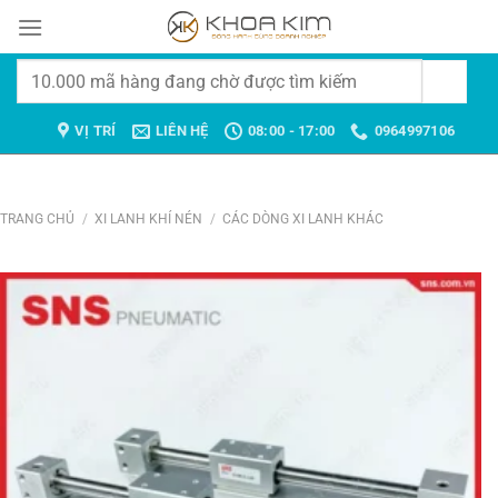
Chuyển
đến
nội
Tìm
dung
kiếm:
VỊ TRÍ
LIÊN HỆ
08:00 - 17:00
0964997106
TRANG CHỦ
/
XI LANH KHÍ NÉN
/
CÁC DÒNG XI LANH KHÁC