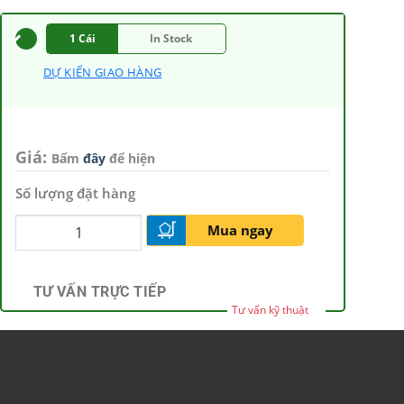
1 Cái
In Stock
DỰ KIẾN GIAO HÀNG
Giá:
Bấm
đây
để hiện
Số lượng đặt hàng
Mua ngay
TƯ VẤN TRỰC TIẾP
Tư vấn kỹ thuật