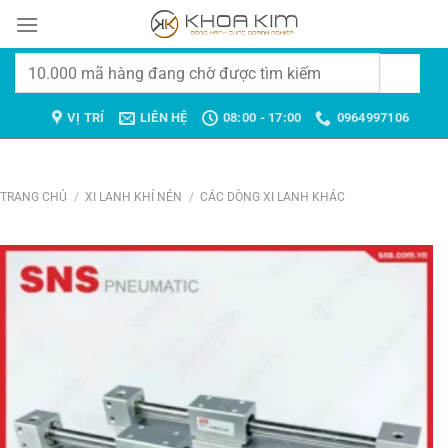
Chuyển
đến
nội
Tìm
dung
kiếm:
VỊ TRÍ
LIÊN HỆ
08:00 - 17:00
0964997106
TRANG CHỦ
/
XI LANH KHÍ NÉN
/
CÁC DÒNG XI LANH KHÁC