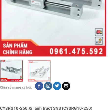
Chia sẻ mạng xã hội:
CY3RG10-250 Xi lanh trượt SNS (CY3RG10-250)