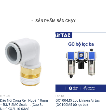
SẢN PHẨM BÁN CHẠY
CÚT NỐI
LỌC BA
Đầu Nối Cong Ren Ngoài 10mm
GC100-M5 Lọc khí nén Airtac
– R3/8 SMC Sealant (Cao Su
(GC100M5 bộ lọc ba)
Non)KQ2L10-03AS