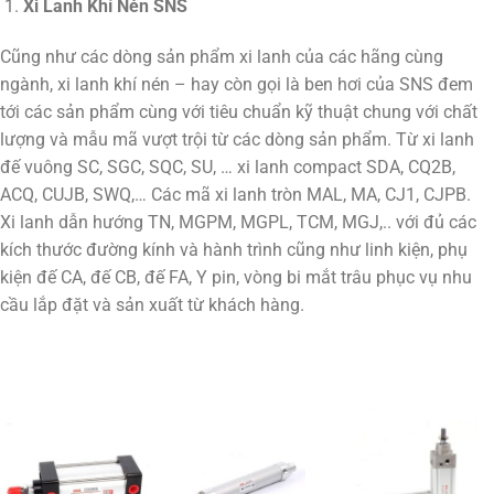
Xi Lanh Khí Nén SNS
Cũng như các dòng sản phẩm xi lanh của các hãng cùng
ngành, xi lanh khí nén – hay còn gọi là ben hơi của SNS đem
tới các sản phẩm cùng với tiêu chuẩn kỹ thuật chung với chất
lượng và mẫu mã vượt trội từ các dòng sản phẩm. Từ xi lanh
đế vuông SC, SGC, SQC, SU, … xi lanh compact SDA, CQ2B,
ACQ, CUJB, SWQ,… Các mã xi lanh tròn MAL, MA, CJ1, CJPB.
Xi lanh dẫn hướng TN, MGPM, MGPL, TCM, MGJ,.. với đủ các
kích thước đường kính và hành trình cũng như linh kiện, phụ
kiện đế CA, đế CB, đế FA, Y pin, vòng bi mắt trâu phục vụ nhu
cầu lắp đặt và sản xuất từ khách hàng.