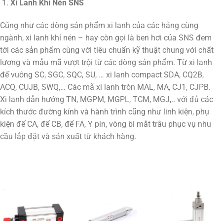
Xi Lanh Khí Nén SNS
Cũng như các dòng sản phẩm xi lanh của các hãng cùng
ngành, xi lanh khí nén – hay còn gọi là ben hơi của SNS đem
tới các sản phẩm cùng với tiêu chuẩn kỹ thuật chung với chất
lượng và mẫu mã vượt trội từ các dòng sản phẩm. Từ xi lanh
đế vuông SC, SGC, SQC, SU, … xi lanh compact SDA, CQ2B,
ACQ, CUJB, SWQ,… Các mã xi lanh tròn MAL, MA, CJ1, CJPB.
Xi lanh dẫn hướng TN, MGPM, MGPL, TCM, MGJ,.. với đủ các
kích thước đường kính và hành trình cũng như linh kiện, phụ
kiện đế CA, đế CB, đế FA, Y pin, vòng bi mắt trâu phục vụ nhu
cầu lắp đặt và sản xuất từ khách hàng.