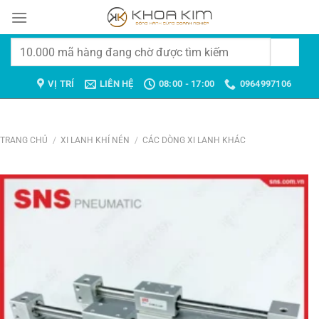
Chuyển
đến
nội
Tìm
dung
kiếm:
VỊ TRÍ
LIÊN HỆ
08:00 - 17:00
0964997106
TRANG CHỦ
/
XI LANH KHÍ NÉN
/
CÁC DÒNG XI LANH KHÁC