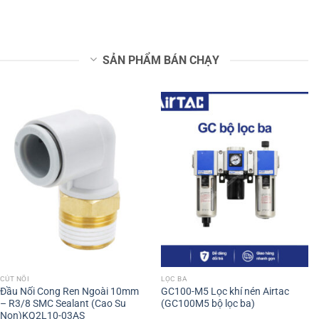
SẢN PHẨM BÁN CHẠY
CÚT NỐI
LỌC BA
Đầu Nối Cong Ren Ngoài 10mm
GC100-M5 Lọc khí nén Airtac
– R3/8 SMC Sealant (Cao Su
(GC100M5 bộ lọc ba)
Non)KQ2L10-03AS