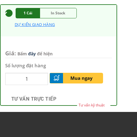
1 Cái
In Stock
DỰ KIẾN GIAO HÀNG
Giá:
Bấm
đây
để hiện
Số lượng đặt hàng
Mua ngay
TƯ VẤN TRỰC TIẾP
Tư vấn kỹ thuật