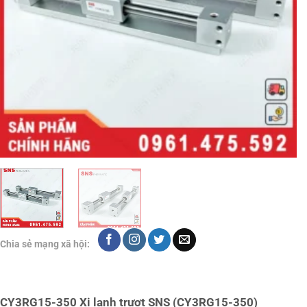
Chia sẻ mạng xã hội:
CY3RG15-350 Xi lanh trượt SNS (CY3RG15-350)