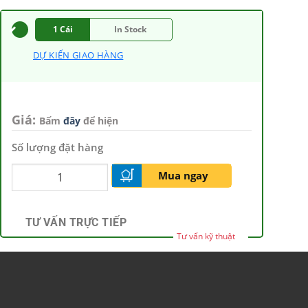
1 Cái
In Stock
DỰ KIẾN GIAO HÀNG
Giá:
Bấm
đây
để hiện
Số lượng đặt hàng
Mua ngay
TƯ VẤN TRỰC TIẾP
Tư vấn kỹ thuật