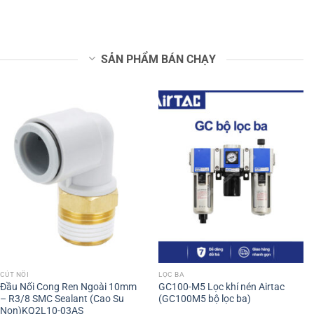
SẢN PHẨM BÁN CHẠY
CÚT NỐI
LỌC BA
Đầu Nối Cong Ren Ngoài 10mm
GC100-M5 Lọc khí nén Airtac
– R3/8 SMC Sealant (Cao Su
(GC100M5 bộ lọc ba)
Non)KQ2L10-03AS