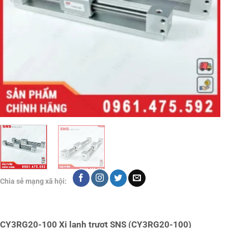
Chia sẻ mạng xã hội:
CY3RG20-100 Xi lanh trượt SNS (CY3RG20-100)