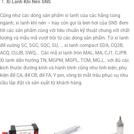
Xi Lanh Khí Nén SNS
Cũng như các dòng sản phẩm xi lanh của các hãng cùng
ngành, xi lanh khí nén – hay còn gọi là ben hơi của SNS đem
tới các sản phẩm cùng với tiêu chuẩn kỹ thuật chung với chất
lượng và mẫu mã vượt trội từ các dòng sản phẩm. Từ xi lanh
đế vuông SC, SGC, SQC, SU, … xi lanh compact SDA, CQ2B,
ACQ, CUJB, SWQ,… Các mã xi lanh tròn MAL, MA, CJ1, CJPB.
Xi lanh dẫn hướng TN, MGPM, MGPL, TCM, MGJ,.. với đủ các
kích thước đường kính và hành trình cũng như linh kiện, phụ
kiện đế CA, đế CB, đế FA, Y pin, vòng bi mắt trâu phục vụ nhu
cầu lắp đặt và sản xuất từ khách hàng.