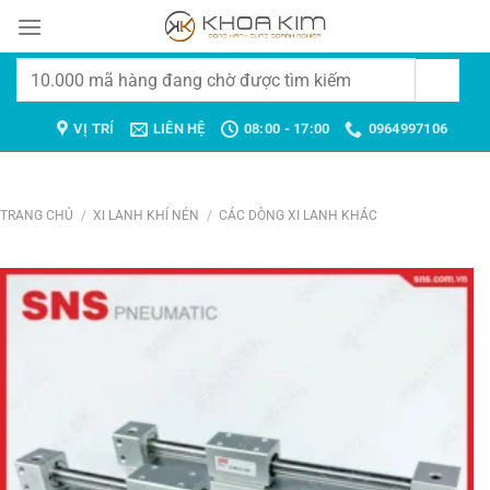
Chuyển
đến
nội
Tìm
dung
kiếm:
VỊ TRÍ
LIÊN HỆ
08:00 - 17:00
0964997106
TRANG CHỦ
/
XI LANH KHÍ NÉN
/
CÁC DÒNG XI LANH KHÁC