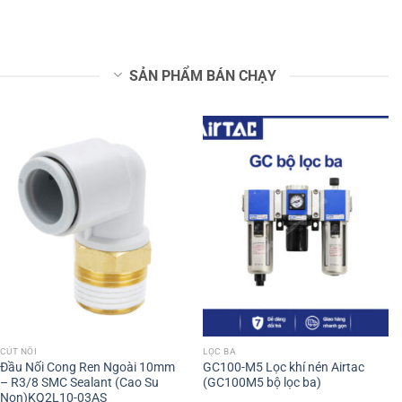
SẢN PHẨM BÁN CHẠY
CÚT NỐI
LỌC BA
Đầu Nối Cong Ren Ngoài 10mm
GC100-M5 Lọc khí nén Airtac
– R3/8 SMC Sealant (Cao Su
(GC100M5 bộ lọc ba)
Non)KQ2L10-03AS