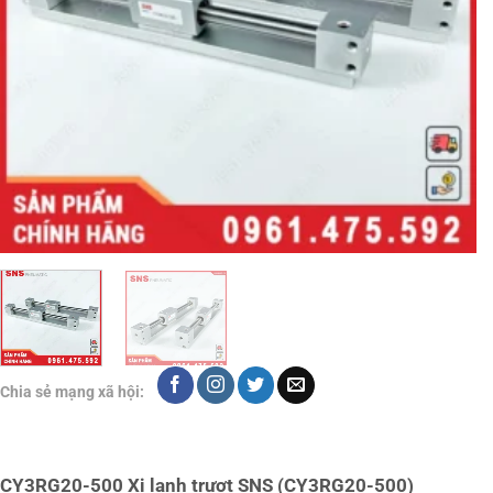
Chia sẻ mạng xã hội:
CY3RG20-500 Xi lanh trượt SNS (CY3RG20-500)