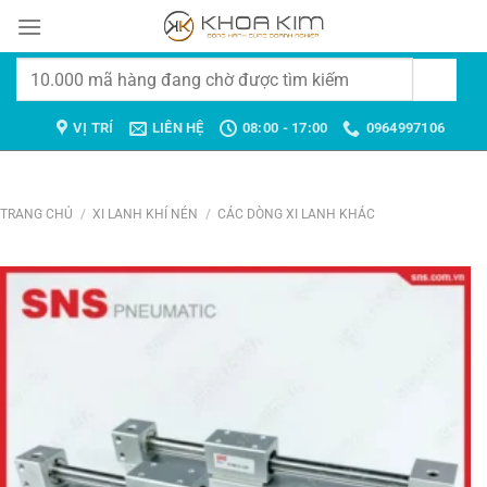
Chuyển
đến
nội
Tìm
dung
kiếm:
VỊ TRÍ
LIÊN HỆ
08:00 - 17:00
0964997106
TRANG CHỦ
/
XI LANH KHÍ NÉN
/
CÁC DÒNG XI LANH KHÁC