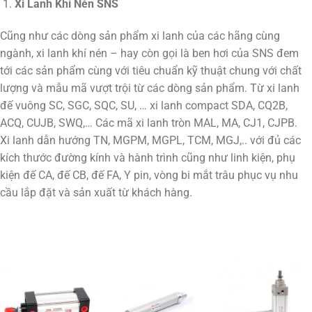
Xi Lanh Khí Nén SNS
Cũng như các dòng sản phẩm xi lanh của các hãng cùng
ngành, xi lanh khí nén – hay còn gọi là ben hơi của SNS đem
tới các sản phẩm cùng với tiêu chuẩn kỹ thuật chung với chất
lượng và mẫu mã vượt trội từ các dòng sản phẩm. Từ xi lanh
đế vuông SC, SGC, SQC, SU, … xi lanh compact SDA, CQ2B,
ACQ, CUJB, SWQ,… Các mã xi lanh tròn MAL, MA, CJ1, CJPB.
Xi lanh dẫn hướng TN, MGPM, MGPL, TCM, MGJ,.. với đủ các
kích thước đường kính và hành trình cũng như linh kiện, phụ
kiện đế CA, đế CB, đế FA, Y pin, vòng bi mắt trâu phục vụ nhu
cầu lắp đặt và sản xuất từ khách hàng.