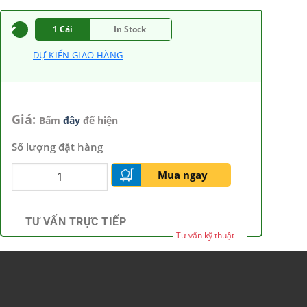
1 Cái
In Stock
DỰ KIẾN GIAO HÀNG
Giá:
Bấm
đây
để hiện
Số lượng đặt hàng
Mua ngay
TƯ VẤN TRỰC TIẾP
Tư vấn kỹ thuật