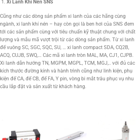
Xi Lanh Khí Nén SNS
Cũng như các dòng sản phẩm xi lanh của các hãng cùng
ngành, xi lanh khí nén – hay còn gọi là ben hơi của SNS đem
tới các sản phẩm cùng với tiêu chuẩn kỹ thuật chung với chất
lượng và mẫu mã vượt trội từ các dòng sản phẩm. Từ xi lanh
đế vuông SC, SGC, SQC, SU, … xi lanh compact SDA, CQ2B,
ACQ, CUJB, SWQ,… Các mã xi lanh tròn MAL, MA, CJ1, CJPB.
Xi lanh dẫn hướng TN, MGPM, MGPL, TCM, MGJ,.. với đủ các
kích thước đường kính và hành trình cũng như linh kiện, phụ
kiện đế CA, đế CB, đế FA, Y pin, vòng bi mắt trâu phục vụ nhu
cầu lắp đặt và sản xuất từ khách hàng.