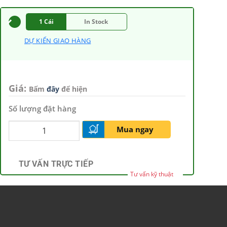
1 Cái
In Stock
DỰ KIẾN GIAO HÀNG
Giá:
Bấm
đây
để hiện
Số lượng đặt hàng
Mua ngay
TƯ VẤN TRỰC TIẾP
Tư vấn kỹ thuật