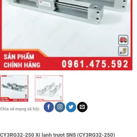
Chia sẻ mạng xã hội:
CY3RG32-250 Xi lanh trượt SNS (CY3RG32-250)