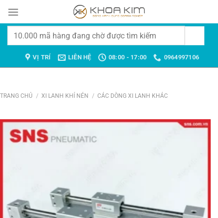
Chuyển
đến
nội
Tìm
dung
kiếm:
VỊ TRÍ
LIÊN HỆ
08:00 - 17:00
0964997106
TRANG CHỦ
/
XI LANH KHÍ NÉN
/
CÁC DÒNG XI LANH KHÁC