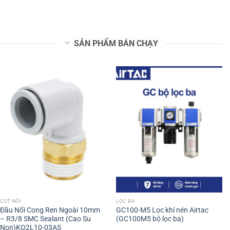
SẢN PHẨM BÁN CHẠY
CÚT NỐI
LỌC BA
Đầu Nối Cong Ren Ngoài 10mm
GC100-M5 Lọc khí nén Airtac
– R3/8 SMC Sealant (Cao Su
(GC100M5 bộ lọc ba)
Non)KQ2L10-03AS