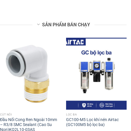
SẢN PHẨM BÁN CHẠY
CÚT NỐI
LỌC BA
Đầu Nối Cong Ren Ngoài 10mm
GC100-M5 Lọc khí nén Airtac
– R3/8 SMC Sealant (Cao Su
(GC100M5 bộ lọc ba)
Non)KQ2L10-03AS