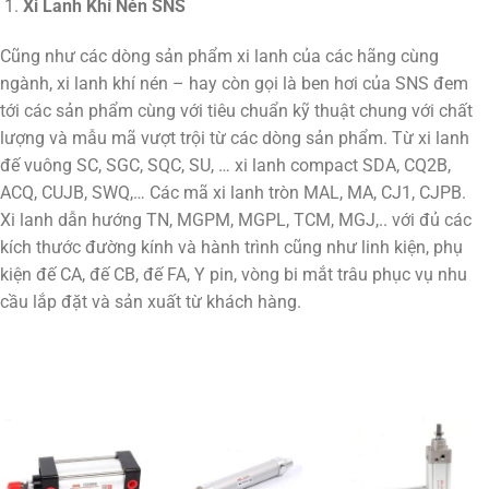
Xi Lanh Khí Nén SNS
Cũng như các dòng sản phẩm xi lanh của các hãng cùng
ngành, xi lanh khí nén – hay còn gọi là ben hơi của SNS đem
tới các sản phẩm cùng với tiêu chuẩn kỹ thuật chung với chất
lượng và mẫu mã vượt trội từ các dòng sản phẩm. Từ xi lanh
đế vuông SC, SGC, SQC, SU, … xi lanh compact SDA, CQ2B,
ACQ, CUJB, SWQ,… Các mã xi lanh tròn MAL, MA, CJ1, CJPB.
Xi lanh dẫn hướng TN, MGPM, MGPL, TCM, MGJ,.. với đủ các
kích thước đường kính và hành trình cũng như linh kiện, phụ
kiện đế CA, đế CB, đế FA, Y pin, vòng bi mắt trâu phục vụ nhu
cầu lắp đặt và sản xuất từ khách hàng.