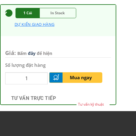
1 Cái
In Stock
DỰ KIẾN GIAO HÀNG
Giá:
Bấm
đây
để hiện
Số lượng đặt hàng
Mua ngay
TƯ VẤN TRỰC TIẾP
Tư vấn kỹ thuật