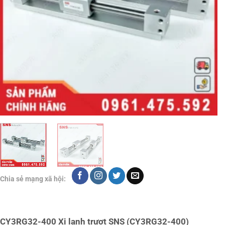
Chia sẻ mạng xã hội:
CY3RG32-400 Xi lanh trượt SNS (CY3RG32-400)