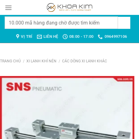
Chuyển
đến
nội
Tìm
dung
kiếm:
VỊ TRÍ
LIÊN HỆ
08:00 - 17:00
0964997106
TRANG CHỦ
/
XI LANH KHÍ NÉN
/
CÁC DÒNG XI LANH KHÁC