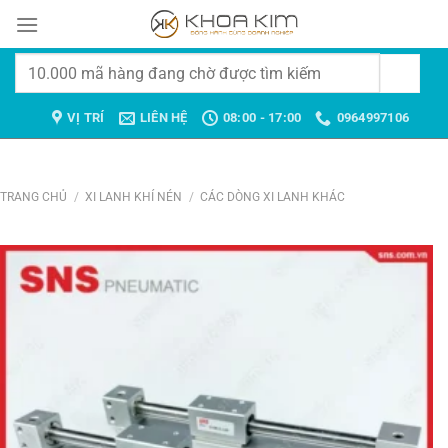
Chuyển
đến
nội
Tìm
dung
kiếm:
VỊ TRÍ
LIÊN HỆ
08:00 - 17:00
0964997106
TRANG CHỦ
/
XI LANH KHÍ NÉN
/
CÁC DÒNG XI LANH KHÁC