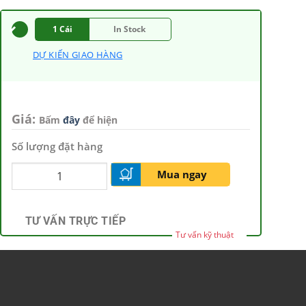
1 Cái
In Stock
DỰ KIẾN GIAO HÀNG
Giá:
Bấm
đây
để hiện
Số lượng đặt hàng
Mua ngay
TƯ VẤN TRỰC TIẾP
Tư vấn kỹ thuật