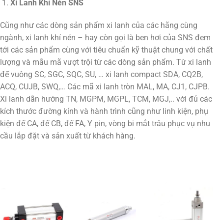
Xi Lanh Khí Nén SNS
Cũng như các dòng sản phẩm xi lanh của các hãng cùng
ngành, xi lanh khí nén – hay còn gọi là ben hơi của SNS đem
tới các sản phẩm cùng với tiêu chuẩn kỹ thuật chung với chất
lượng và mẫu mã vượt trội từ các dòng sản phẩm. Từ xi lanh
đế vuông SC, SGC, SQC, SU, … xi lanh compact SDA, CQ2B,
ACQ, CUJB, SWQ,… Các mã xi lanh tròn MAL, MA, CJ1, CJPB.
Xi lanh dẫn hướng TN, MGPM, MGPL, TCM, MGJ,.. với đủ các
kích thước đường kính và hành trình cũng như linh kiện, phụ
kiện đế CA, đế CB, đế FA, Y pin, vòng bi mắt trâu phục vụ nhu
cầu lắp đặt và sản xuất từ khách hàng.