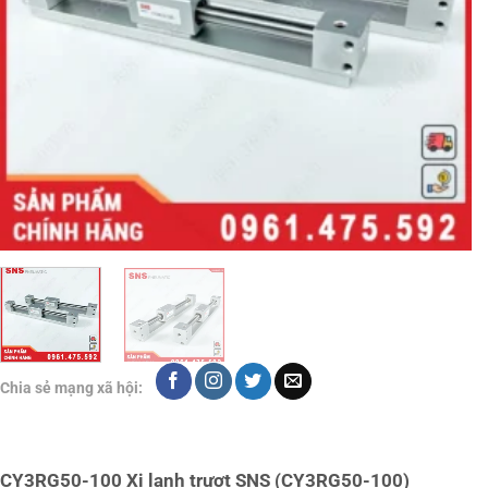
Chia sẻ mạng xã hội:
CY3RG50-100 Xi lanh trượt SNS (CY3RG50-100)