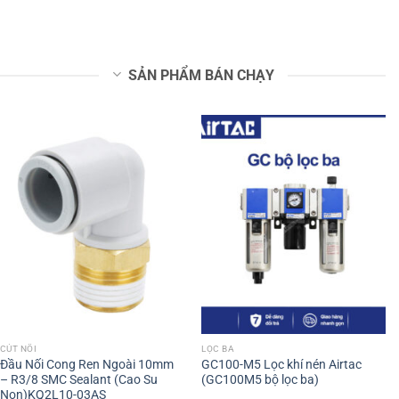
SẢN PHẨM BÁN CHẠY
CÚT NỐI
LỌC BA
Đầu Nối Cong Ren Ngoài 10mm
GC100-M5 Lọc khí nén Airtac
– R3/8 SMC Sealant (Cao Su
(GC100M5 bộ lọc ba)
Non)KQ2L10-03AS