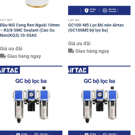
CÚT NỐI
LỌC BA
Đầu Nối Cong Ren Ngoài 10mm
GC100-M5 Lọc khí nén Airtac
– R3/8 SMC Sealant (Cao Su
(GC100M5 bộ lọc ba)
Non)KQ2L10-03AS
Giá ưu đãi
Giá ưu đãi
Giao hàng ngay
Giao hàng ngay