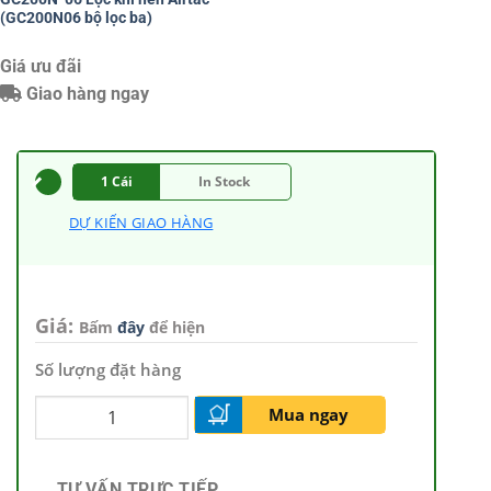
(GC200N06 bộ lọc ba)
Giá ưu đãi
Giao hàng ngay
1 Cái
In Stock
DỰ KIẾN GIAO HÀNG
Giá:
Bấm
đây
để hiện
Số lượng đặt hàng
Mua ngay
TƯ VẤN TRỰC TIẾP