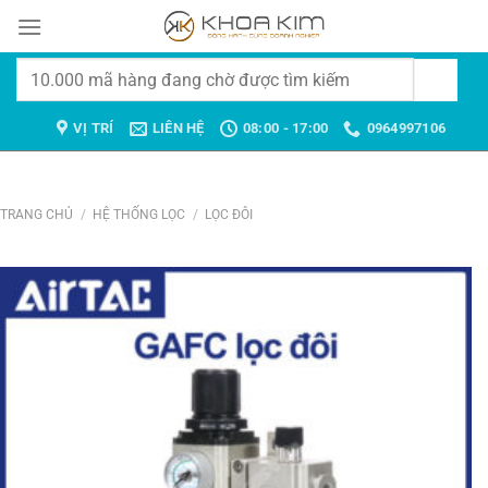
Chuyển
đến
nội
Tìm
dung
kiếm:
VỊ TRÍ
LIÊN HỆ
08:00 - 17:00
0964997106
TRANG CHỦ
/
HỆ THỐNG LỌC
/
LỌC ĐÔI