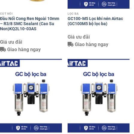
CÚT NỐI
LỌC BA
Đầu Nối Cong Ren Ngoài 10mm
GC100-M5 Lọc khí nén Airtac
– R3/8 SMC Sealant (Cao Su
(GC100M5 bộ lọc ba)
Non)KQ2L10-03AS
Giá ưu đãi
Giá ưu đãi
Giao hàng ngay
Giao hàng ngay