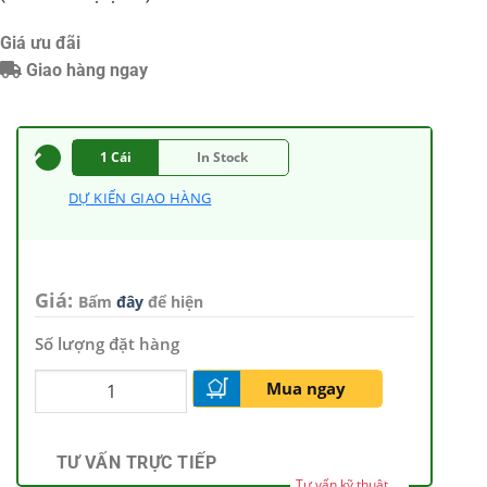
Giá ưu đãi
Giao hàng ngay
1 Cái
In Stock
DỰ KIẾN GIAO HÀNG
Giá:
Bấm
đây
để hiện
Số lượng đặt hàng
Mua ngay
TƯ VẤN TRỰC TIẾP
Tư vấn kỹ thuật