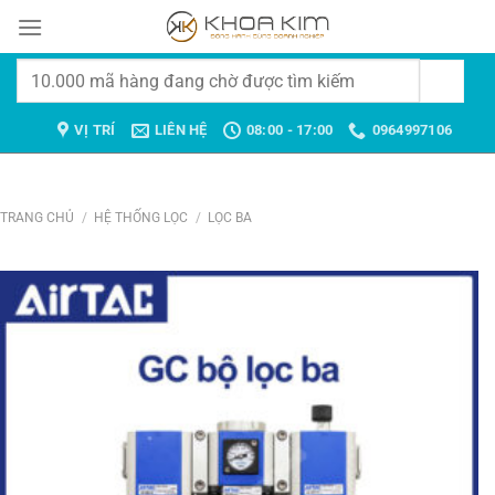
Chuyển
đến
nội
Tìm
dung
kiếm:
VỊ TRÍ
LIÊN HỆ
08:00 - 17:00
0964997106
TRANG CHỦ
/
HỆ THỐNG LỌC
/
LỌC BA