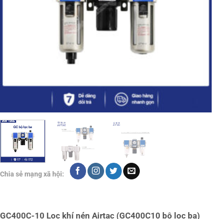
Chia sẻ mạng xã hội:
GC400C-10 Lọc khí nén Airtac (GC400C10 bộ lọc ba)