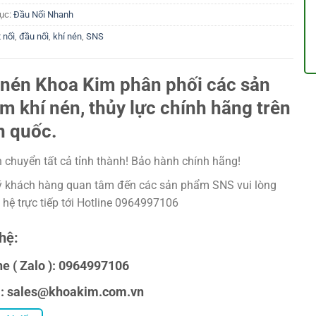
ục:
Đầu Nối Nhanh
 nối
,
đầu nối
,
khí nén
,
SNS
 nén Khoa Kim phân phối các sản
m khí nén, thủy lực chính hãng trên
n quốc.
 chuyển tất cả tỉnh thành! Bảo hành chính hãng!
 khách hàng quan tâm đến các sản phẩm SNS vui lòng
n hệ trực tiếp tới Hotline 0964997106
hệ:
ne ( Zalo ): 0964997106
l: sales@khoakim.com.vn