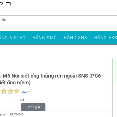
T2 - T7)
ÃNG AIRTAC
HÃNG SMC
HÃNG SNS
HÃNG AK
-M6 Nối siết ống thẳng ren ngoài SNS (PC6-
iết ống mềm)
8 đánh
giá
Đánh giá
 phẩm:
KLC6-M6