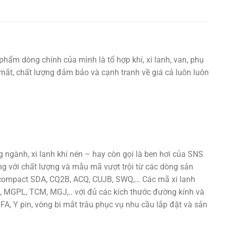
phẩm dòng chính của mình là tổ hợp khí, xi lanh, van, phụ
ắt mắt, chất lượng đảm bảo và cạnh tranh về giá cả luôn luôn
ngành, xi lanh khí nén – hay còn gọi là ben hơi của SNS
ng với chất lượng và mẫu mã vượt trội từ các dòng sản
h compact SDA, CQ2B, ACQ, CUJB, SWQ,… Các mã xi lanh
 MGPL, TCM, MGJ,.. với đủ các kích thước đường kính và
 FA, Y pin, vòng bi mắt trâu phục vụ nhu cầu lắp đặt và sản