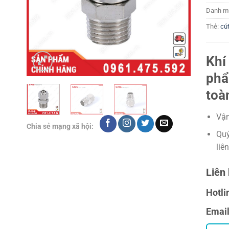
Danh m
Thẻ:
cút
Khí
phẩ
toà
Vận
Chia sẻ mạng xã hội:
Quý
liê
Liên 
Hotli
Emai