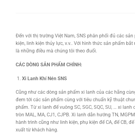
Đến với thị trường Việt Nam, SNS phân phối đủ các sản 
kiện, linh kiện thủy lực, v.v.. Với hình thức sản phẩm b
là những điều mà chúng tôi theo đuổi.
CÁC DÒNG SẢN PHẨM CHÍNH:
Xi Lanh Khí Nén SNS
Cũng như các dòng sản phẩm xi lanh của các hãng cùng 
đem tới các sản phẩm cùng với tiêu chuẩn kỹ thuật chu
phẩm. Từ xi lanh đế vuông SC, SGC, SQC, SU, … xi lan
tròn MAL, MA, CJ1, CJPB. Xi lanh dẫn hướng TN, MGPM,
hành trình cũng như linh kiện, phụ kiện đế CA, đế CB, đế
xuất từ khách hàng.