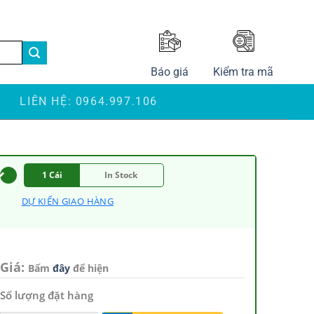
LANGUAGE
Báo giá
Kiểm tra mã
S
LIÊN HỆ: 0964.997.106
1 Cái
In Stock
DỰ KIẾN GIAO HÀNG
Giá:
Bấm
đây
để hiện
Số lượng đặt hàng