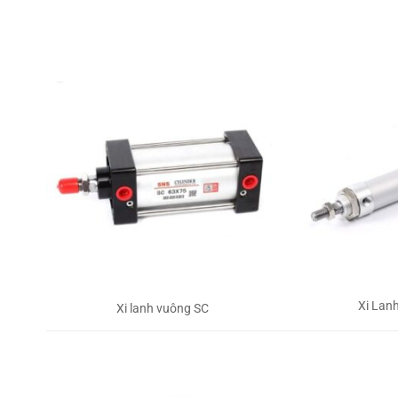
Xi Lan
Xi lanh vuông SC