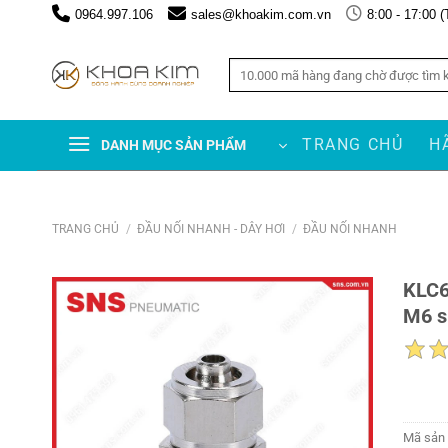
Chuyển
0964.997.106
sales@khoakim.com.vn
8:00 - 17:00 (
đến
nội
Tìm
dung
kiếm:
TRANG CHỦ
H
DANH MỤC SẢN PHẨM
TRANG CHỦ
/
ĐẦU NỐI NHANH - DÂY HƠI
/
ĐẦU NỐI NHANH
KLC6
M6 s
Mã sản