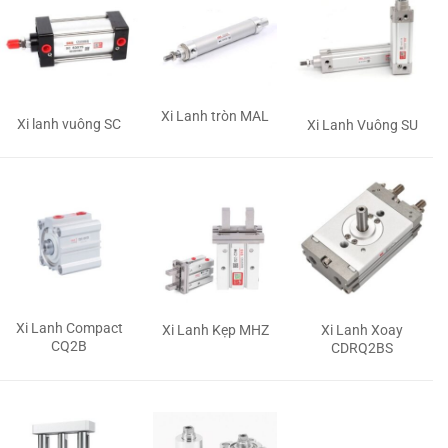
Xi Lanh tròn MAL
Xi lanh vuông SC
Xi Lanh Vuông SU
Xi Lanh Compact
Xi Lanh Kẹp MHZ
Xi Lanh Xoay
CQ2B
CDRQ2BS