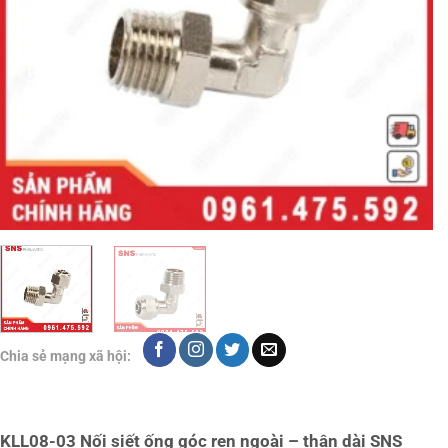
Chia sẻ mạng xã hội:
KLL08-03 Nối siết ống góc ren ngoài – thân dài SNS