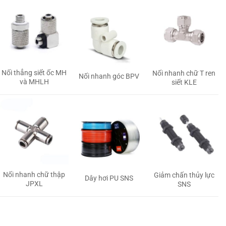
Nối thẳng siết ốc MH
Nối nhanh chữ T ren
Nối nhanh góc BPV
và MHLH
siết KLE
Nối nhanh chữ thập
Giảm chấn thủy lực
Dây hơi PU SNS
JPXL
SNS