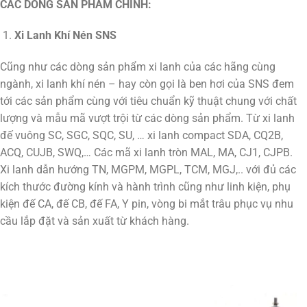
CÁC DÒNG SẢN PHẨM CHÍNH:
Xi Lanh Khí Nén SNS
Cũng như các dòng sản phẩm xi lanh của các hãng cùng
ngành, xi lanh khí nén – hay còn gọi là ben hơi của SNS đem
tới các sản phẩm cùng với tiêu chuẩn kỹ thuật chung với chất
lượng và mẫu mã vượt trội từ các dòng sản phẩm. Từ xi lanh
đế vuông SC, SGC, SQC, SU, … xi lanh compact SDA, CQ2B,
ACQ, CUJB, SWQ,… Các mã xi lanh tròn MAL, MA, CJ1, CJPB.
Xi lanh dẫn hướng TN, MGPM, MGPL, TCM, MGJ,.. với đủ các
kích thước đường kính và hành trình cũng như linh kiện, phụ
kiện đế CA, đế CB, đế FA, Y pin, vòng bi mắt trâu phục vụ nhu
cầu lắp đặt và sản xuất từ khách hàng.