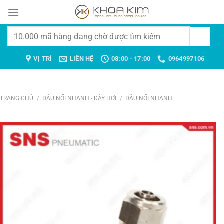
Chuyển
đến
nội
Tìm
dung
kiếm:
VỊ TRÍ
LIÊN HỆ
08:00 - 17:00
0964997106
TRANG CHỦ
/
ĐẦU NỐI NHANH - DÂY HƠI
/
ĐẦU NỐI NHANH