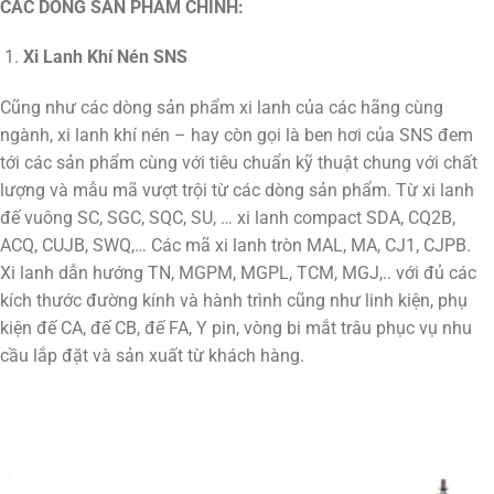
CÁC DÒNG SẢN PHẨM CHÍNH:
Xi Lanh Khí Nén SNS
Cũng như các dòng sản phẩm xi lanh của các hãng cùng
ngành, xi lanh khí nén – hay còn gọi là ben hơi của SNS đem
tới các sản phẩm cùng với tiêu chuẩn kỹ thuật chung với chất
lượng và mẫu mã vượt trội từ các dòng sản phẩm. Từ xi lanh
đế vuông SC, SGC, SQC, SU, … xi lanh compact SDA, CQ2B,
ACQ, CUJB, SWQ,… Các mã xi lanh tròn MAL, MA, CJ1, CJPB.
Xi lanh dẫn hướng TN, MGPM, MGPL, TCM, MGJ,.. với đủ các
kích thước đường kính và hành trình cũng như linh kiện, phụ
kiện đế CA, đế CB, đế FA, Y pin, vòng bi mắt trâu phục vụ nhu
cầu lắp đặt và sản xuất từ khách hàng.