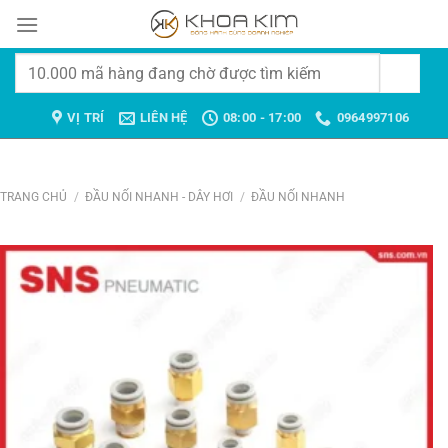
Chuyển
đến
nội
Tìm
dung
kiếm:
VỊ TRÍ
LIÊN HỆ
08:00 - 17:00
0964997106
TRANG CHỦ
/
ĐẦU NỐI NHANH - DÂY HƠI
/
ĐẦU NỐI NHANH