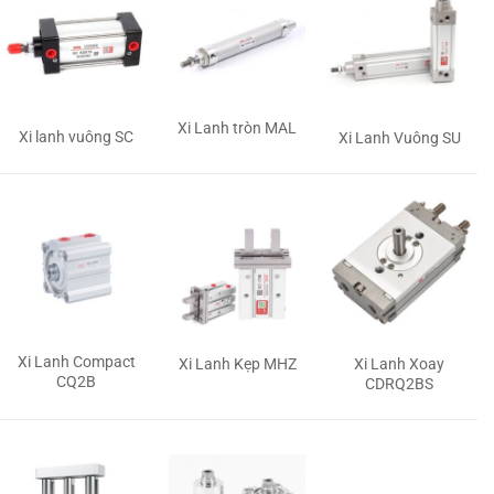
Xi Lanh tròn MAL
Xi lanh vuông SC
Xi Lanh Vuông SU
Xi Lanh Compact
Xi Lanh Kẹp MHZ
Xi Lanh Xoay
CQ2B
CDRQ2BS