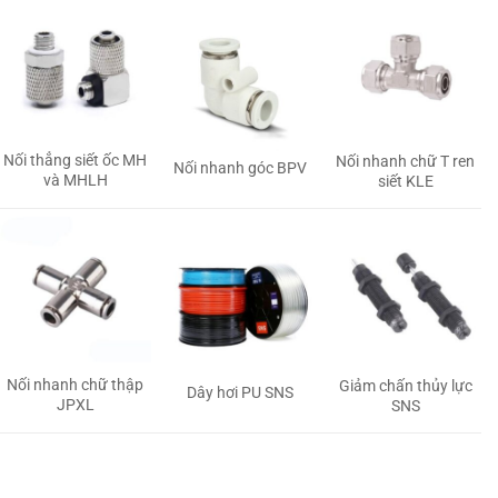
Nối thẳng siết ốc MH
Nối nhanh chữ T ren
Nối nhanh góc BPV
và MHLH
siết KLE
Nối nhanh chữ thập
Giảm chấn thủy lực
Dây hơi PU SNS
JPXL
SNS