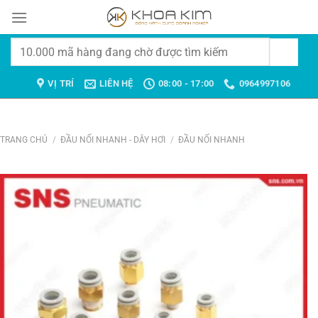
Chuyển
đến
nội
Tìm
dung
kiếm:
VỊ TRÍ
LIÊN HỆ
08:00 - 17:00
0964997106
TRANG CHỦ
/
ĐẦU NỐI NHANH - DÂY HƠI
/
ĐẦU NỐI NHANH