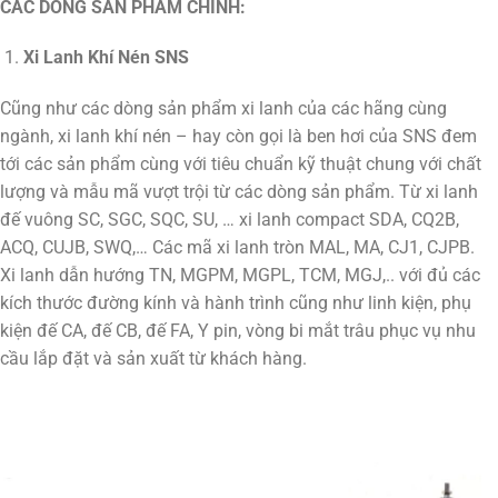
CÁC DÒNG SẢN PHẨM CHÍNH:
Xi Lanh Khí Nén SNS
Cũng như các dòng sản phẩm xi lanh của các hãng cùng
ngành, xi lanh khí nén – hay còn gọi là ben hơi của SNS đem
tới các sản phẩm cùng với tiêu chuẩn kỹ thuật chung với chất
lượng và mẫu mã vượt trội từ các dòng sản phẩm. Từ xi lanh
đế vuông SC, SGC, SQC, SU, … xi lanh compact SDA, CQ2B,
ACQ, CUJB, SWQ,… Các mã xi lanh tròn MAL, MA, CJ1, CJPB.
Xi lanh dẫn hướng TN, MGPM, MGPL, TCM, MGJ,.. với đủ các
kích thước đường kính và hành trình cũng như linh kiện, phụ
kiện đế CA, đế CB, đế FA, Y pin, vòng bi mắt trâu phục vụ nhu
cầu lắp đặt và sản xuất từ khách hàng.