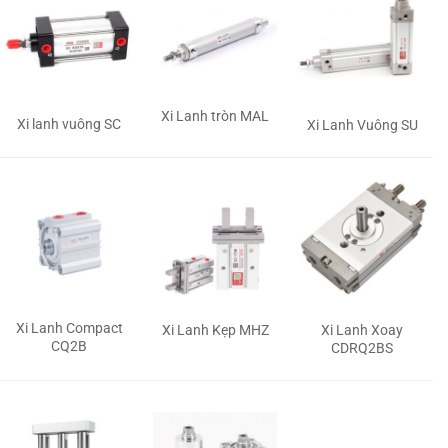
Xi Lanh tròn MAL
Xi lanh vuông SC
Xi Lanh Vuông SU
Xi Lanh Compact
Xi Lanh Kẹp MHZ
Xi Lanh Xoay
CQ2B
CDRQ2BS