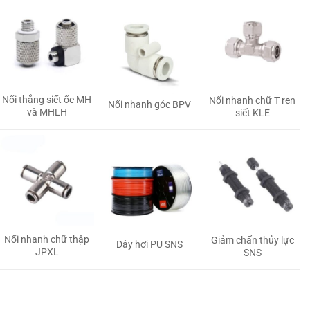
Nối thẳng siết ốc MH
Nối nhanh chữ T ren
Nối nhanh góc BPV
và MHLH
siết KLE
Nối nhanh chữ thập
Giảm chấn thủy lực
Dây hơi PU SNS
JPXL
SNS