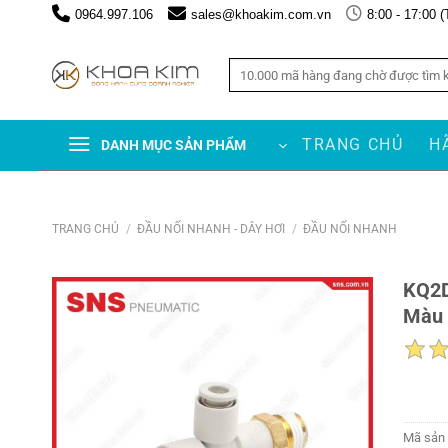
Chuyển
0964.997.106
sales@khoakim.com.vn
8:00 - 17:00 (
đến
nội
Tìm
dung
kiếm:
TRANG CHỦ
H
DANH MỤC SẢN PHẨM
TRANG CHỦ
/
ĐẦU NỐI NHANH - DÂY HƠI
/
ĐẦU NỐI NHANH
KQ2D
Màu 
Mã sản