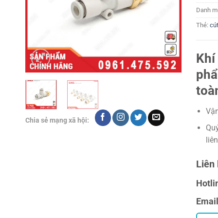
Danh m
Thẻ:
cút
Khí
phẩ
toà
Vận
Chia sẻ mạng xã hội:
Quý
liê
Liên 
Hotli
Emai