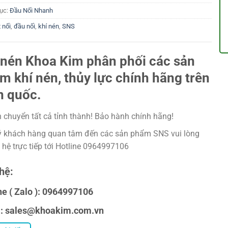
ục:
Đầu Nối Nhanh
 nối
,
đầu nối
,
khí nén
,
SNS
 nén Khoa Kim phân phối các sản
m khí nén, thủy lực chính hãng trên
n quốc.
 chuyển tất cả tỉnh thành! Bảo hành chính hãng!
 khách hàng quan tâm đến các sản phẩm SNS vui lòng
n hệ trực tiếp tới Hotline 0964997106
hệ:
ne ( Zalo ): 0964997106
l: sales@khoakim.com.vn