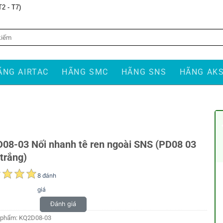
T2 - T7)
ÃNG AIRTAC
HÃNG SMC
HÃNG SNS
HÃNG AK
08-03 Nối nhanh tê ren ngoài SNS (PD08 03
trắng)
8 đánh
giá
Đánh giá
 phẩm:
KQ2D08-03