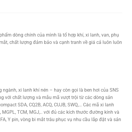
phẩm dòng chính của mình là tổ hợp khí, xi lanh, van, phụ
ắt mắt, chất lượng đảm bảo và cạnh tranh về giá cả luôn luôn
ngành, xi lanh khí nén – hay còn gọi là ben hơi của SNS
ng với chất lượng và mẫu mã vượt trội từ các dòng sản
h compact SDA, CQ2B, ACQ, CUJB, SWQ,… Các mã xi lanh
 MGPL, TCM, MGJ,.. với đủ các kích thước đường kính và
 FA, Y pin, vòng bi mắt trâu phục vụ nhu cầu lắp đặt và sản