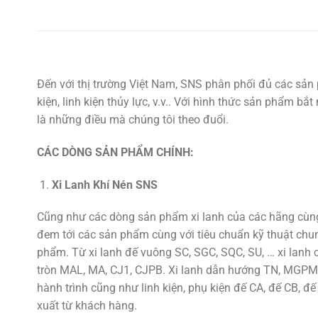
Đến với thị trường Việt Nam, SNS phân phối đủ các sản 
kiện, linh kiện thủy lực, v.v.. Với hình thức sản phẩm b
là những điều mà chúng tôi theo đuổi.
CÁC DÒNG SẢN PHẨM CHÍNH:
Xi Lanh Khí Nén SNS
Cũng như các dòng sản phẩm xi lanh của các hãng cùng 
đem tới các sản phẩm cùng với tiêu chuẩn kỹ thuật chu
phẩm. Từ xi lanh đế vuông SC, SGC, SQC, SU, … xi lan
tròn MAL, MA, CJ1, CJPB. Xi lanh dẫn hướng TN, MGPM,
hành trình cũng như linh kiện, phụ kiện đế CA, đế CB, đế
xuất từ khách hàng.