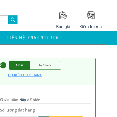
LANGUAGE
Báo giá
Kiểm tra mã
S
LIÊN HỆ: 0964.997.106
1 Cái
In Stock
DỰ KIẾN GIAO HÀNG
Giá:
Bấm
đây
để hiện
Số lượng đặt hàng