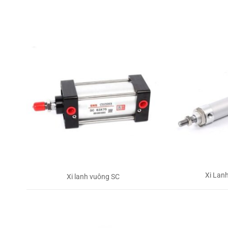
Xi Lan
Xi lanh vuông SC